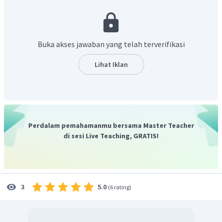
ekspirasi adalah proses pengeluaran udara atau
menghembuskan udara dari paru-paru. Udara yang
dihembuskan merupakan karbon dioksida hasil proses
difusi dari kapiler darah ke paru-paru. Berdasarkan uraian
Buka akses jawaban yang telah terverifikasi
tersebut, proses menarik napas kemudian
mengeluarkannya kembali menunjukkan bahwa adanya
Lihat Iklan
proses oksigen berdifusi masuk melalui alveolus dan
karbon dioksida berdifusi keluar.
Jadi, jawaban yang tepat adalah E.
Perdalam pemahamanmu bersama Master Teacher
di sesi Live Teaching, GRATIS!
5.0
3
(
6 rating
)