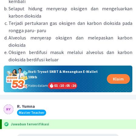
kembali
Selaput hidung menyerap oksigen dan mengeluarkan
karbon dioksida
Terjadi pertukaran gas oksigen dan karbon dioksida pada
rongga paru- paru
Alveolus menyerap oksigen dan melepaskan karbon
dioksida
Oksigen berdifusi masuk melalui alveolus dan karbon
dioksida berdifusi keluar
Ikuti Tryout SNBT & Menangkan E-Wallet
100rb
Klaim
Habis dalam
01
:
10
:
05
:
16
R. Yumna
Master Teacher
Jawaban terverifikasi