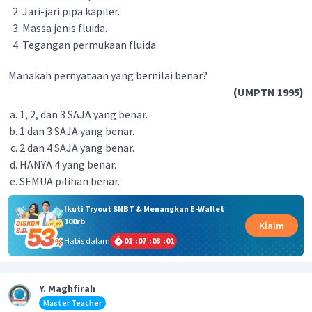
Jari-jari pipa kapiler.
Massa jenis fluida.
Tegangan permukaan fluida.
Manakah pernyataan yang bernilai benar?
(UMPTN 1995)
1, 2, dan 3 SAJA yang benar.
1 dan 3 SAJA yang benar.
2 dan 4 SAJA yang benar.
HANYA 4 yang benar.
SEMUA pilihan benar.
Ikuti Tryout SNBT & Menangkan E-Wallet
100rb
Klaim
Habis dalam
01
:
07
:
03
:
01
Y. Maghfirah
Master Teacher