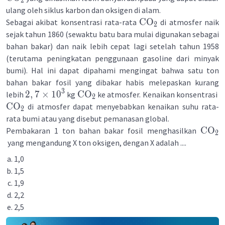
2
ulang oleh siklus karbon dan oksigen di alam.
CO
Sebagai akibat konsentrasi rata-rata
di atmosfer naik
2
sejak tahun 1860 (sewaktu batu bara mulai digunakan sebagai
bahan bakar) dan naik lebih cepat lagi setelah tahun 1958
(terutama peningkatan penggunaan gasoline dari minyak
bumi). Hal ini dapat dipahami mengingat bahwa satu ton
bahan bakar fosil yang dibakar habis melepaskan kurang
3
2
,
7
×
1
0
CO
lebih
kg
ke atmosfer. Kenaikan konsentrasi
2
CO
di atmosfer dapat menyebabkan kenaikan suhu rata-
2
rata bumi atau yang disebut pemanasan global.
CO
Pembakaran 1 ton bahan bakar fosil menghasilkan
2
yang mengandung X ton oksigen, dengan X adalah ....
1,0
1,5
1,9
2,2
2,5