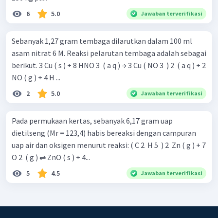
6
5.0
Jawaban terverifikasi
Sebanyak 1,27 gram tembaga dilarutkan dalam 100 ml
asam nitrat 6 M. Reaksi pelarutan tembaga adalah sebagai
berikut. 3 Cu ( s ) + 8 HNO 3 ​ ( a q ) → 3 Cu ( NO 3 ​ ) 2 ​ ( a q ) + 2
NO ( g ) + 4 H ...
2
5.0
Jawaban terverifikasi
Pada permukaan kertas, sebanyak 6,17 gram uap
dietilseng (Mr = 123,4) habis bereaksi dengan campuran
uap air dan oksigen menurut reaksi: ( C 2 ​ H 5 ​ ) 2 ​ Zn ( g ) + 7
O 2 ​ ( g ) ⇌ ZnO ( s ) + 4...
5
4.5
Jawaban terverifikasi