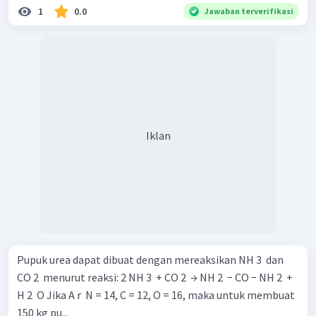
1
0.0
Jawaban terverifikasi
Iklan
Pupuk urea dapat dibuat dengan mereaksikan NH 3 ​ dan
CO 2 ​ menurut reaksi: 2 NH 3 ​ + CO 2 ​ → NH 2 ​ − CO − NH 2 ​ +
H 2 ​ O Jika A r ​ N = 14, C = 12, O = 16, maka untuk membuat
150 kg pu...