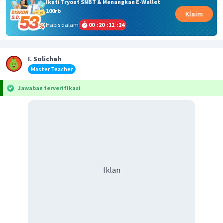
Ikuti Tryout SNBT & Menangkan E-Wallet
100rb
Klaim
Habis dalam
00
:
20
:
11
:
24
I. Solichah
Master Teacher
Jawaban terverifikasi
Iklan