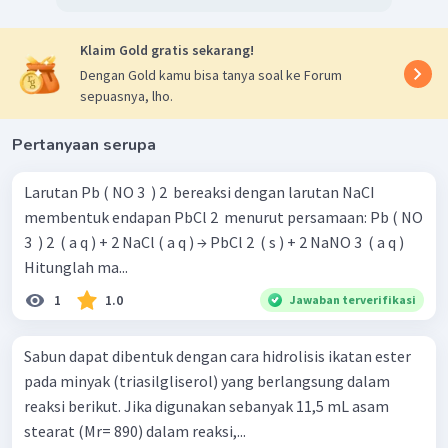
Klaim Gold gratis sekarang!
Dengan Gold kamu bisa tanya soal ke Forum
sepuasnya, lho.
Pertanyaan serupa
Larutan Pb ( NO 3 ​ ) 2 ​ bereaksi dengan larutan NaCI
membentuk endapan PbCl 2 ​ menurut persamaan: Pb ( NO
3 ​ ) 2 ​ ( a q ) + 2 NaCl ( a q ) → PbCl 2 ​ ( s ) + 2 NaNO 3 ​ ( a q )
Hitunglah ma...
1
1.0
Jawaban terverifikasi
Sabun dapat dibentuk dengan cara hidrolisis ikatan ester
pada minyak (triasilgliserol) yang berlangsung dalam
reaksi berikut. Jika digunakan sebanyak 11,5 mL asam
stearat (Mr= 890) dalam reaksi,...