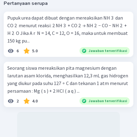
Pertanyaan serupa
Pupuk urea dapat dibuat dengan mereaksikan NH 3 ​ dan
CO 2 ​ menurut reaksi: 2 NH 3 ​ + CO 2 ​ → NH 2 ​ − CO − NH 2 ​ +
H 2 ​ O Jika A r ​ N = 14, C = 12, O = 16, maka untuk membuat
150 kg pu...
6
5.0
Jawaban terverifikasi
Seorang siswa mereaksikan pita magnesium dengan
larutan asam klorida, menghasilkan 12,3 mL gas hidrogen
yang diukur pada suhu 127 ∘ C dan tekanan 1 atm menurut
persamaan : Mg ( s ) + 2 HCI ( a q ) ...
2
4.0
Jawaban terverifikasi