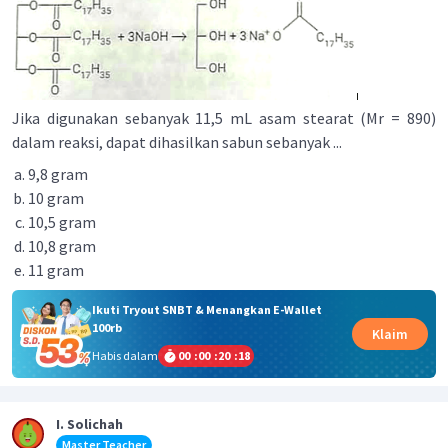
Jika digunakan sebanyak 11,5 mL asam stearat (Mr = 890)
dalam reaksi, dapat dihasilkan sabun sebanyak ...
9,8 gram
10 gram
10,5 gram
10,8 gram
11 gram
Ikuti Tryout SNBT & Menangkan E-Wallet
100rb
Klaim
Habis dalam
00
:
00
:
20
:
18
I. Solichah
Master Teacher