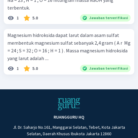
Na = 23 , H = 1 , O = 16 hitunglah massa NaOH yang
terbentuk.
1
5.0
Jawaban terverifikasi
Magnesium hidroksida dapat larut dalam asam sulfat
membentuk magnesium sulfat sebanyak 2,4 gram ( A r ​ Mg
= 24 ; S = 32 ; O = 16 ; H = 1 ) . Massa magnesium hidroksida
yang larut adalah ....
1
5.0
Jawaban terverifikasi
RUANGGURU HQ
Jl. Dr. Saharjo No.161, Manggarai Selatan, Tebet, Kota Jakarta
Selatan, Daerah Khusus Ibukota Jakarta 12860