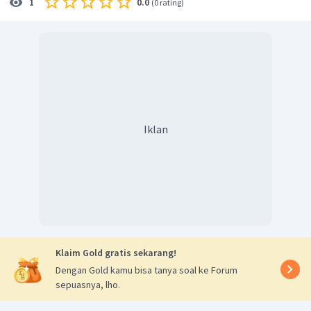
0.0
1
(
0 rating
)
Mr sabun
Massa sabun
Iklan
Jadi, jawaban yang benar adalah B.
Klaim Gold gratis sekarang!
Dengan Gold kamu bisa tanya soal ke Forum
sepuasnya, lho.