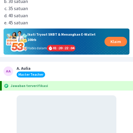
30 satuan
35 satuan
40 satuan
45 satuan
Ikuti Tryout SNBT & Menangkan E-Wallet
100rb
Klaim
Habis dalam
01
:
20
:
22
:
04
A. Aulia
Master Teacher
Jawaban terverifikasi