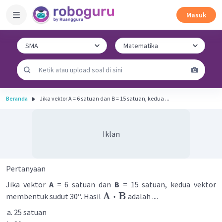
Masuk
Beranda
Jika vektor A = 6 satuan dan B = 15 satuan, kedua ...
Iklan
Pertanyaan
Jika vektor
A
= 6 satuan dan
B
= 15 satuan, kedua vektor
A
⋅
B
membentuk sudut 30º. Hasil
adalah ....
25 satuan