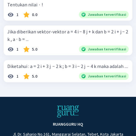
Tentukan nilai ∙ !
1
0.0
Jawaban terverifikasi
Jika diberikan vektor-vektor a = 4 i − 8 j + k dan b = 2 i + j − 2
k , a ⋅ b = ...
1
5.0
Jawaban terverifikasi
Diketahui : a = 2 i + 3 j ​ − 2 k ; b = 3 i − 2 j ​ − 4 k maka adalah ....
1
5.0
Jawaban terverifikasi
RUANGGURU HQ
Jl. Dr. Saharjo No.161, Manggarai Selatan, Tebet, Kota Jakarta