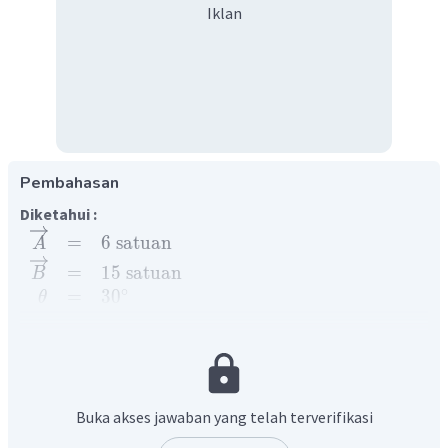
Iklan
Pembahasan
Diketahui :
=
6
satuan
A
=
15
satuan
B
∘
=
3
0
θ
Ditanyakan :
⋅
=
...
?
A
B
Penyelesaian :
⋅
=
∣
∣
⋅
∣
∣
⋅
sin
A
B
A
B
θ
Buka akses jawaban yang telah terverifikasi
∘
=
∣6∣
⋅
∣15∣
⋅
sin
3
0