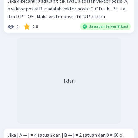
Jika diketahui 0 adalah titik awal. a adalah vektor posisi A,
b vektor posisi B, c adalah vektor posisi C. C D = b , BE = a ,
dan D P = OE . Maka vektor posisi titik P adalah ...
1
0.0
Jawaban terverifikasi
Iklan
Jika | A ⇀ | = 4 satuan dan | B ⇀ | = 2 satuan dan θ = 60 o .