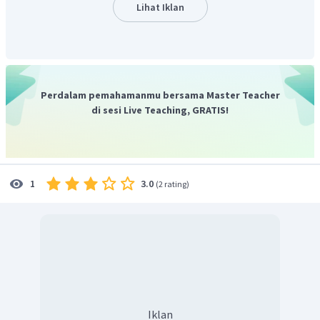
=
6
⋅
15
⋅
0
,
5
Lihat Iklan
=
45
satuan
jadi, nilai A · B kedua vektor adalah 45 satuan. Oleh
karena itu, pilihan jawaban yang tepat adalah E.
Perdalam pemahamanmu bersama Master Teacher
di sesi Live Teaching, GRATIS!
3.0
1
(
2 rating
)
Iklan