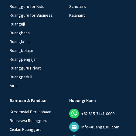
Ruangguru for Kids
Schoters
Ruangguru for Business
Kalananti
Ruanguji
Ruangbaca
Ruangkelas
Ruangbelajar
Ruangpengajar
Ruangguru Privat
Ruangpeduli
Airis
Bantuan & Panduan
Hubungi Kami
Kredensial Perusahaan
+62 815-7441-0000
Beasiswa Ruangguru
info@ruangguru.com
Cicilan Ruangguru