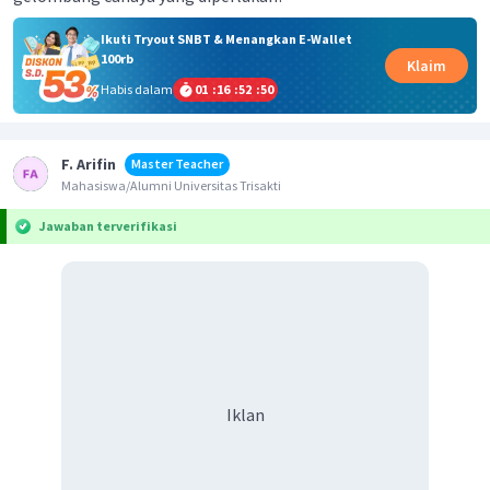
Ikuti Tryout SNBT & Menangkan E-Wallet
100rb
Klaim
Habis dalam
01
:
16
:
52
:
50
F. Arifin
Master Teacher
Mahasiswa/Alumni Universitas Trisakti
Jawaban terverifikasi
Iklan