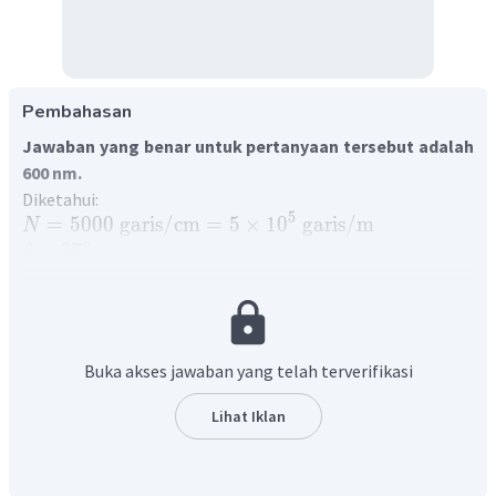
Pembahasan
Jawaban yang benar untuk pertanyaan tersebut adalah
600 nm.
Diketahui:
5
=
5000
garis
/
cm
=
5
×
1
0
garis
/
m
N
∘
=
3
7
θ
=
2
n
Ditanya:
λ
Jawab:
Saat seberkas cahaya dilewatkan melalui celah banyak
Buka akses jawaban yang telah terverifikasi
(kisi), maka sinar yang masuk akan mengalami interferensi
yang menghasilkan pola terang dan gelap yang memenuhi
Lihat Iklan
persamaan:
1
⋅
sin
=
⋅
θ
n
λ
N
s
i
n
θ
=
λ