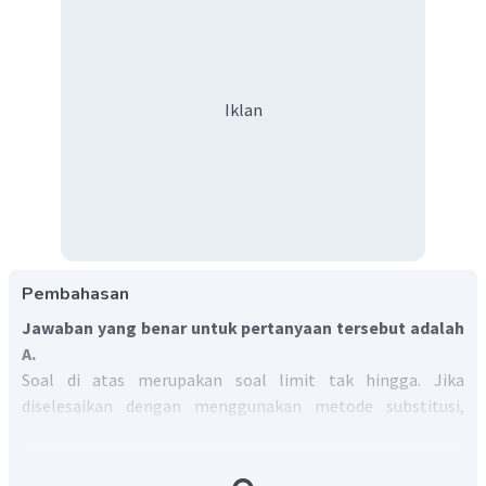
Iklan
Pembahasan
Jawaban yang benar untuk pertanyaan tersebut adalah
A.
Soal di atas merupakan soal limit tak hingga. Jika
diselesaikan dengan menggunakan metode substitusi,
maka:
(
)
2
3
−
5
+
2
(
−
3
)
x
x
x
lim
(
)
=
lim
f
x
→
∞
→
∞
x
x
3
3
2
+
4
−
1
−
(
−
5
)
x
x
x