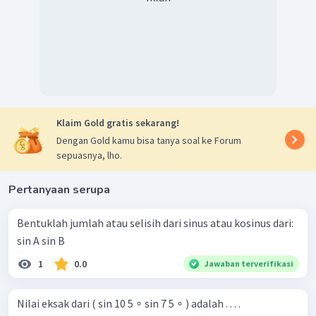
Klaim Gold gratis sekarang!
Dengan Gold kamu bisa tanya soal ke Forum
sepuasnya, lho.
Pertanyaan serupa
Bentuklah jumlah atau selisih dari sinus atau kosinus dari:
sin A sin B
1
0.0
Jawaban terverifikasi
Nilai eksak dari ( sin 10 5 ∘ sin 7 5 ∘ ) adalah . . . .