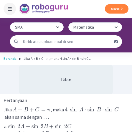
Masuk
Beranda
Jika A + B + C = π , maka 4 sin A ⋅ sin B ⋅ sin C ...
Iklan
Pertanyaan
+
+
=
4
sin
⋅
sin
⋅
sin
Jika
, maka
A
B
C
π
A
B
C
akan sama dengan . . . .
sin
2
+
sin
2
+
sin
2
A
B
C