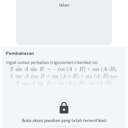
Iklan
Pembahasan
Ingat rumus perkalian trigonometri berikut ini:
2
sin
sin
=
−
cos
(
+
)
+
cos
(
–
)
,
A
B
A
B
A
B
2
sin
cos
=
sin
(
+
)
+
sin
(
–
)
dan
A
B
A
B
A
B
2
cos
sin
=
sin
(
+
)
–
sin
(
–
)
A
B
A
B
A
B
Dengan menggunakan rumus tersebut, diperoleh:
4
sin
⋅
sin
⋅
sin
=
2
⋅
(
2
sin
⋅
sin
)
⋅
sin
A
B
C
A
B
=
2
(
−
cos
(
+
)
+
cos
(
−
)
)
⋅
sin
A
B
A
B
C
=
2
(
−
cos
(
−
)
+
cos
(
−
)
)
⋅
sin
(
−
(
+
π
C
A
B
π
A
=
2
(
−
(
−
cos
)
+
cos
(
−
)
)
⋅
sin
(
+
)
C
A
B
A
B
Buka akses jawaban yang telah terverifikasi
=
2
(
cos
+
cos
(
−
)
)
⋅
sin
(
+
)
C
A
B
A
B