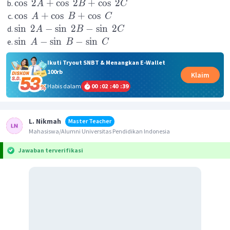
cos
2
+
cos
2
+
cos
2
A
B
C
cos
+
cos
+
cos
A
B
C
sin
2
−
sin
2
−
sin
2
A
B
C
sin
−
sin
−
sin
A
B
C
Ikuti Tryout SNBT & Menangkan E-Wallet
100rb
Klaim
Habis dalam
00
:
02
:
40
:
38
L. Nikmah
Master Teacher
Mahasiswa/Alumni Universitas Pendidikan Indonesia
Jawaban terverifikasi