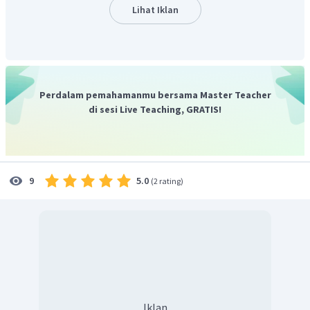
=
2
sin
(
+
)
cos
+
2
cos
(
−
)
sin
(
A
B
C
A
B
A
Lihat Iklan
=
sin
(
+
+
)
+
sin
(
+
−
)
+
sin
(
A
B
C
A
B
C
A
=
sin
+
sin
(
(
−
C
)
−
C
)
+
sin
2
A
−
sin
(
A
−
π
π
=
0
+
sin
(
−
2
C
)
+
sin
2
A
−
sin
(
−
2
B
)
π
=
sin
2
C
+
sin
2
A
−
(
−
sin
2
B
)
=
sin
2
C
+
sin
2
A
+
sin
2
B
Perdalam pemahamanmu bersama Master Teacher
=
sin
2
A
+
sin
2
B
+
sin
2
C
di sesi Live Teaching, GRATIS!
+
+
=
Oleh karena itu, jika
, maka
A
B
C
π
4
sin
⋅
sin
⋅
sin
akan sama dengan
A
B
C
sin
2
A
+
sin
2
B
+
sin
2
C
.
Oleh karena itu, jawaban yang benar adalah A.
5.0
9
(
2 rating
)
Iklan