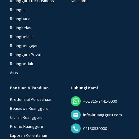
Ruangguru for Business
Kalananti
Ruanguji
Ruangbaca
Ruangkelas
Ruangbelajar
Ruangpengajar
Ruangguru Privat
Ruangpeduli
Airis
Bantuan & Panduan
Hubungi Kami
Kredensial Perusahaan
+62 815-7441-0000
Beasiswa Ruangguru
info@ruangguru.com
Cicilan Ruangguru
Promo Ruangguru
02130930000
Laporan Kerentanan