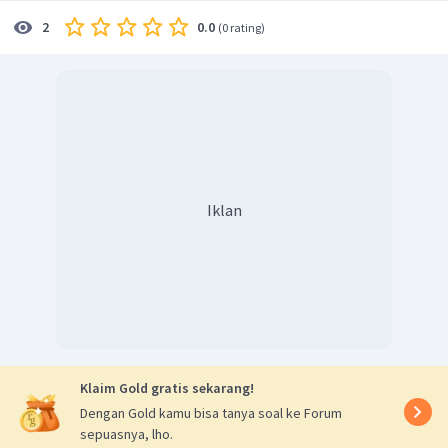
3
=
4
mol
0.0
2
(
0 rating
)
Laju pengurangan NO sama dengan laju pembentukan
H
O
→
perbandingan laju reaksi (reaktan berkurang,
2
produk bertambah) sama dengan perbandingan koefisien.
Diagram sel yang terjadi pada reaksi adalah
∣
−
NO
(
)
∣
NO
(
)
∣
PbO
(
)
∣
PbSO
(
)
g
a
q
s
s
∣
2
4
3
Iklan
Dengan demikian, pernyataan yang SALAH untuk sel
volta yang dibentuk berdasarkan kedua setengah
reaksi di atas adalah diagram selnya dapat dituliskan
sebagai :
−
PbSO
(
)
+
PbO
(
)
→
NO
+
NO
(
)
s
s
g
4
2
3
Klaim Gold gratis sekarang!
Jadi, jawaban yang benar adalah E.
Dengan Gold kamu bisa tanya soal ke Forum
sepuasnya, lho.