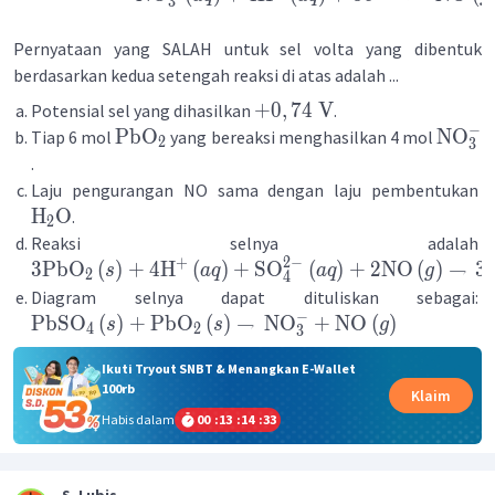
3
Pernyataan yang SALAH untuk sel volta yang dibentuk
berdasarkan kedua setengah reaksi di atas adalah ...
+
0
,
74
V
Potensial sel yang dihasilkan
.
−
PbO
NO
Tiap 6 mol
yang bereaksi menghasilkan 4 mol
2
3
.
Laju pengurangan NO sama dengan laju pembentukan
H
O
.
2
Reaksi selnya adalah
2
−
+
3
PbO
(
)
+
4
H
(
)
+
SO
(
)
+
2
NO
(
)
→
3
s
a
q
a
q
g
2
4
Diagram selnya dapat dituliskan sebagai:
−
PbSO
(
)
+
PbO
(
)
→
NO
+
NO
(
)
s
s
g
4
2
3
Ikuti Tryout SNBT & Menangkan E-Wallet
100rb
Klaim
Habis dalam
00
:
13
:
14
:
32
S. Lubis