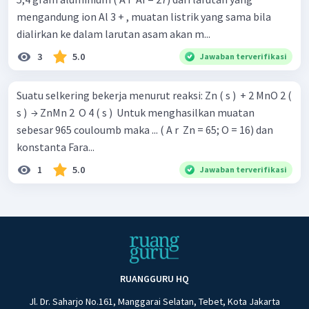
mengandung ion Al 3 + , muatan listrik yang sama bila
dialirkan ke dalam larutan asam akan m...
3
5.0
Jawaban terverifikasi
Suatu selkering bekerja menurut reaksi: Zn ( s ) ​ + 2 MnO 2 (
s ) ​ → ZnMn 2 ​ O 4 ( s ) ​ Untuk menghasilkan muatan
sebesar 965 couloumb maka ... ( A r ​ Zn = 65; O = 16) dan
konstanta Fara...
1
5.0
Jawaban terverifikasi
RUANGGURU HQ
Jl. Dr. Saharjo No.161, Manggarai Selatan, Tebet, Kota Jakarta