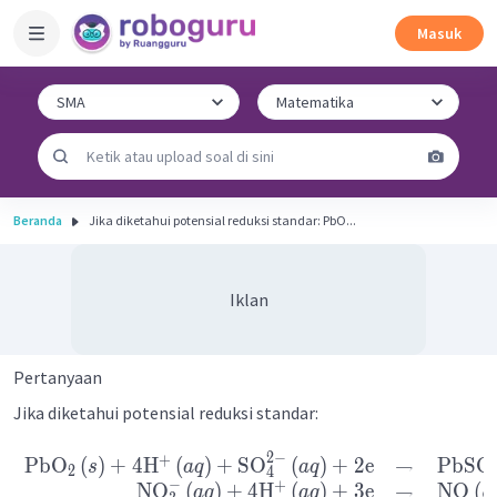
Masuk
Beranda
Jika diketahui potensial reduksi standar: PbO...
Iklan
Pertanyaan
Jika diketahui potensial reduksi standar:
2
−
+
PbO
(
)
+
4
H
(
)
+
SO
(
)
+
2
e
→
PbSO
s
a
q
a
q
2
4
−
+
NO
(
)
+
4
H
(
)
+
3
e
→
NO
(
a
q
a
q
g