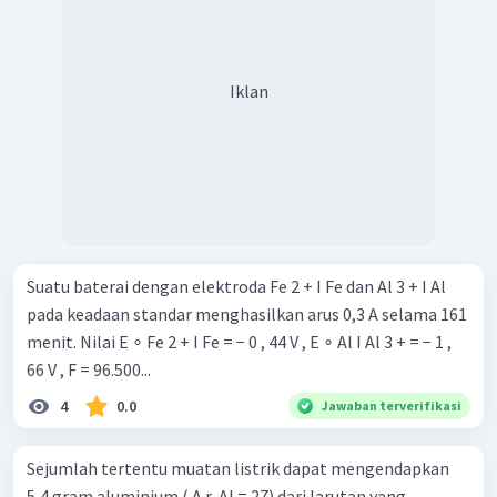
Iklan
Suatu baterai dengan elektroda Fe 2 + I Fe dan Al 3 + I Al
pada keadaan standar menghasilkan arus 0,3 A selama 161
menit. Nilai E ∘ Fe 2 + I Fe = − 0 , 44 V , E ∘ Al I Al 3 + = − 1 ,
66 V , F = 96.500...
4
0.0
Jawaban terverifikasi
Sejumlah tertentu muatan listrik dapat mengen­dapkan
5,4 gram aluminium ( A r ​ AI = 27) dari larut­an yang