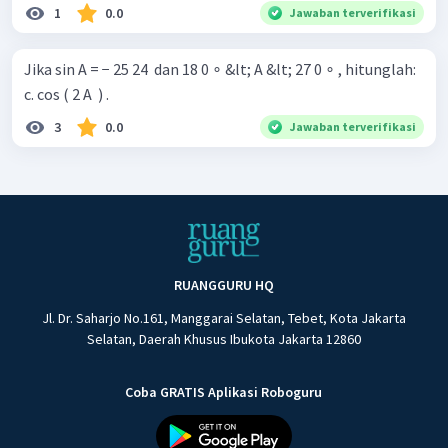
1
0.0
Jawaban terverifikasi
Jika sin A = − 25 24 ​ dan 18 0 ∘ &lt; A &lt; 27 0 ∘ , hitunglah:
c. cos ( 2 A ​ ) .
3
0.0
Jawaban terverifikasi
RUANGGURU HQ
Jl. Dr. Saharjo No.161, Manggarai Selatan, Tebet, Kota Jakarta
Selatan, Daerah Khusus Ibukota Jakarta 12860
Coba GRATIS Aplikasi Roboguru