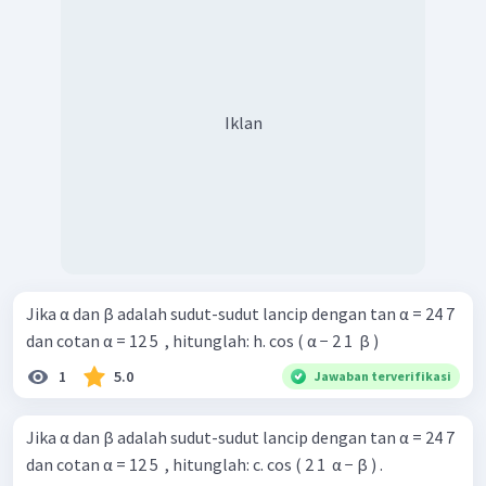
Iklan
Jika α dan β adalah sudut-sudut lancip dengan tan α = 24 7 ​
dan cotan α = 12 5 ​ , hitunglah: h. cos ( α − 2 1 ​ β )
1
5.0
Jawaban terverifikasi
Jika α dan β adalah sudut-sudut lancip dengan tan α = 24 7 ​
dan cotan α = 12 5 ​ , hitunglah: c. cos ( 2 1 ​ α − β ) .