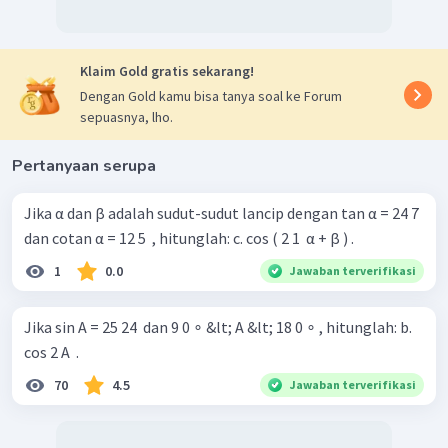
=
2
11
=
17
A
11
cos
Jadi, nilai dari
adalah
Klaim Gold gratis sekarang!
17
2
Dengan Gold kamu bisa tanya soal ke Forum
sepuasnya, lho.
Pertanyaan serupa
Jika α dan β adalah sudut-sudut lancip dengan tan α = 24 7 ​
dan cotan α = 12 5 ​ , hitunglah: c. cos ( 2 1 ​ α + β ) .
1
0.0
Jawaban terverifikasi
Jika sin A = 25 24 ​ dan 9 0 ∘ &lt; A &lt; 18 0 ∘ , hitunglah: b.
cos 2 A ​ .
70
4.5
Jawaban terverifikasi