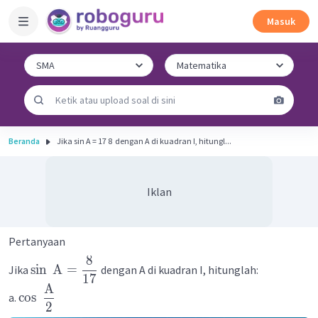
Masuk
Beranda
Jika sin A = 17 8 ​ dengan A di kuadran I, hitungl...
Iklan
Pertanyaan
8
sin
A
=
Jika
dengan A di kuadran I, hitunglah:
17
A
cos
a.
2