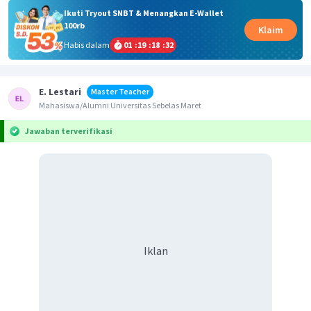
Ikuti Tryout SNBT & Menangkan E-Wallet
100rb
Klaim
Habis dalam
01
:
19
:
18
:
32
E. Lestari
Master Teacher
Mahasiswa/Alumni Universitas Sebelas Maret
Jawaban terverifikasi
Iklan