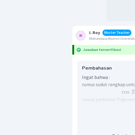
I. Roy
Master Teacher
Mahasiswa/Alumni Universit
Jawaban terverifikasi
Pembahasan
Ingat bahwa :
rumus sudut rangkap unt
cos
2
rumus perkalian Trigono
−
2
sin
sin
A
B
dari soal diketahui