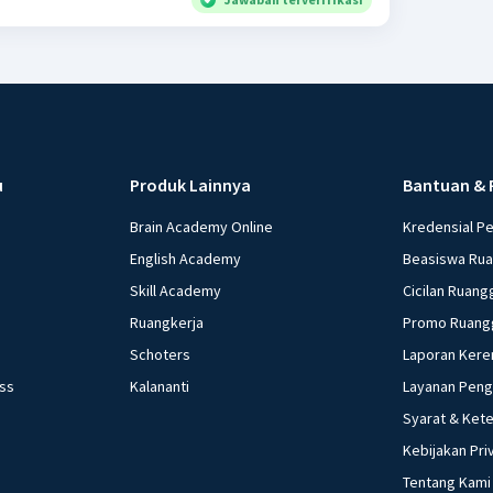
u
Produk Lainnya
Bantuan & 
Brain Academy Online
Kredensial P
English Academy
Beasiswa Ru
Skill Academy
Cicilan Ruang
Ruangkerja
Promo Ruang
Schoters
Laporan Kere
ess
Kalananti
Layanan Pen
Syarat & Ket
Kebijakan Pri
Tentang Kami