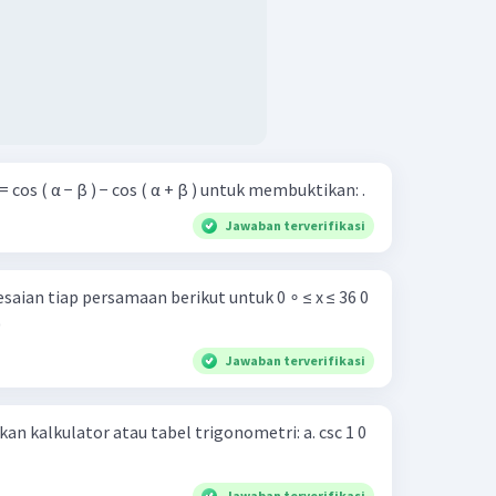
 cos ( α − β ) − cos ( α + β ) untuk membuktikan: .
Jawaban terverifikasi
ian tiap persamaan berikut untuk 0 ∘ ≤ x ≤ 36 0
0
Jawaban terverifikasi
lkulator atau tabel trigonometri: a. csc 1 0
Jawaban terverifikasi