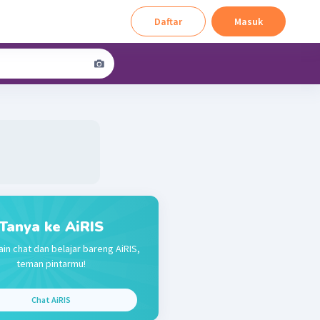
Daftar
Masuk
Tanya ke AiRIS
ain chat dan belajar bareng AiRIS,
teman pintarmu!
Chat AiRIS