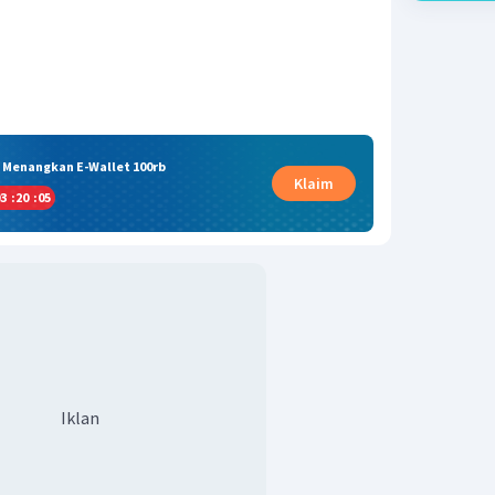
& Menangkan E-Wallet 100rb
Klaim
3
:
20
:
05
Iklan