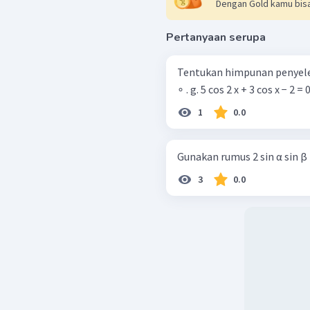
Dengan Gold kamu bisa
Pertanyaan serupa
Tentukan himpunan penyelesa
∘ . g. 5 cos 2 x + 3 cos x − 2 = 
1
0.0
Gunakan rumus 2 sin α sin β =
3
0.0