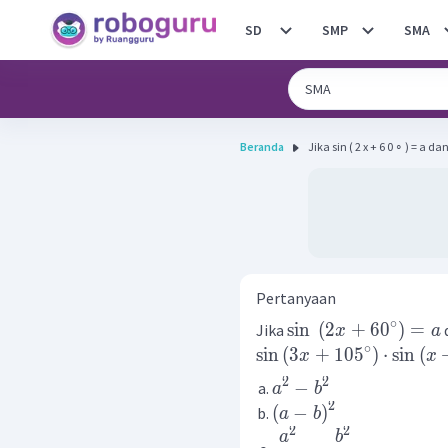
SD
SMP
SMA
Beranda
Jika sin ( 2 x + 6 0 ∘ ) = a dan 
Pertanyaan
∘
sin
(
2
+
6
0
)
=
Jika
x
a
∘
sin
(
3
+
10
5
)
⋅
sin
(
x
x
2
2
−
a
b
2
(
−
)
a
b
2
2
a
b