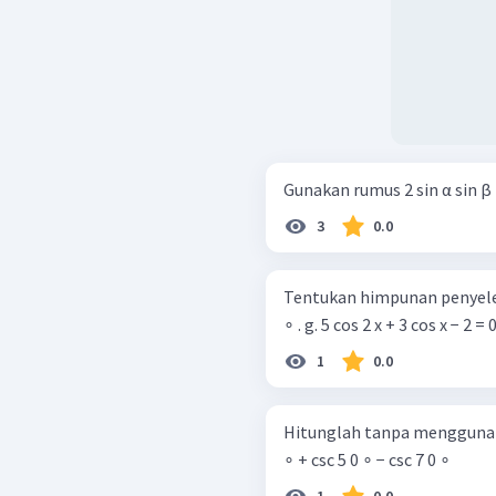
Gunakan rumus 2 sin α sin β =
3
0.0
Tentukan himpunan penyelesa
∘ . g. 5 cos 2 x + 3 cos x − 2 = 
1
0.0
Hitunglah tanpa menggunakan ka
∘ + csc 5 0 ∘ − csc 7 0 ∘
1
0.0