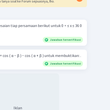
 tanya soal ke Forum sepuasnya, lho.
ian tiap persamaan berikut untuk 0 ∘ ≤ x ≤ 36 0
0
Jawaban terverifikasi
 cos ( α − β ) − cos ( α + β ) untuk membuktikan: .
Jawaban terverifikasi
Iklan