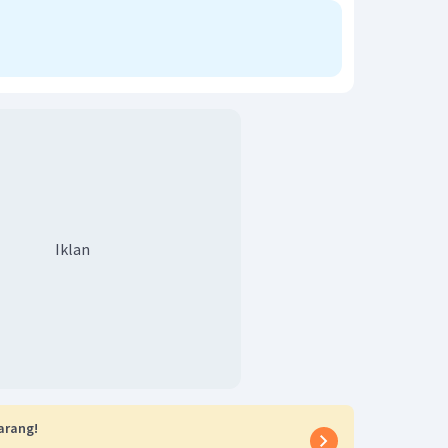
Iklan
arang!