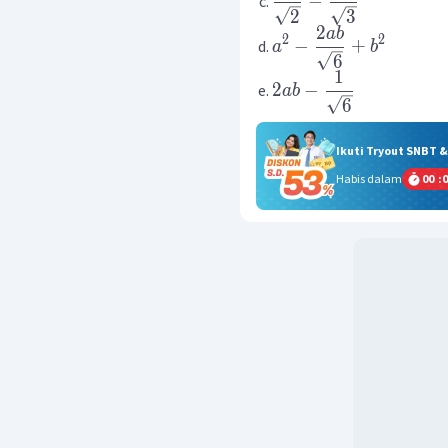
−
2
3
2
ab
2
2
−
+
a
b
6
1
2
−
ab
6
Ikuti Tryout SNBT 
Habis dalam
00
:
0