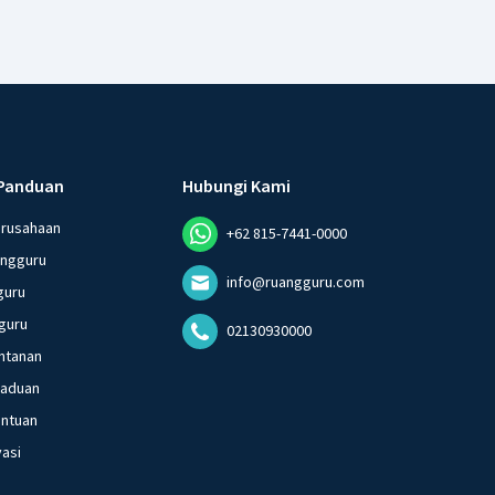
Panduan
Hubungi Kami
erusahaan
+62 815-7441-0000
angguru
info@ruangguru.com
guru
guru
02130930000
ntanan
gaduan
entuan
vasi