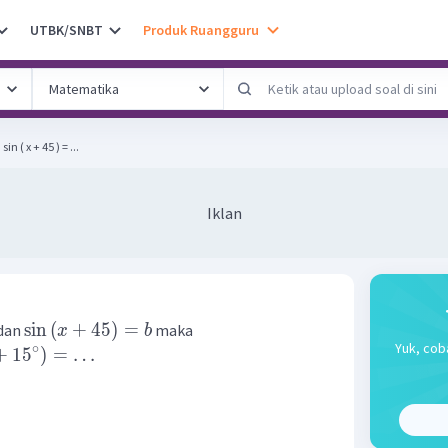
UTBK/SNBT
Produk Ruangguru
sin ( x + 45 ) = ...
Iklan
sin
(
+
45
)
=
dan
maka
x
b
Yuk, cob
∘
+
1
5
)
=
…