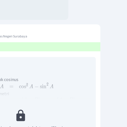
as Negeri Surabaya
uk cosinus
2
2
=
cos
−
sin
A
A
A
metri
=
cos
(
+
)
−
cos
(
−
)
A
B
A
B
1
=
[
cos
(
−
)
−
cos
(
+
)
]
A
B
A
B
2
∘
sin
(
2
+
6
0
)
=
x
a