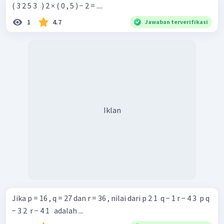
( 3 2 5 3 ​ ​ ) 2 × ( 0 , 5 ) − 2 = ....
1
4.7
Jawaban terverifikasi
Iklan
Jika p = 16 , q = 27 dan r = 36 , nilai dari p 2 1 ​ q − 1 r − 4 3 ​ p q
− 3 2 ​ r − 4 1 ​ ​ adalah ...