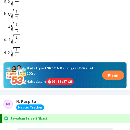
Ikuti Tryout SNBT & Menangkan E-Wallet
100rb
Klaim
Habis dalam
02
:
18
:
37
:
28
N. Puspita
Master Teacher
Jawaban terverifikasi