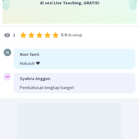
di sesi Live Teaching, GRATIS!
5.0
1
(
8 rating
)
Sehingga diperoleh
.
Jadi, jawaban yang benar adalah C.
Novi Yanti
Makasih ❤️
Syakira Anggun
Pembahasan lengkap banget