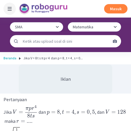
Masuk
Beranda
Jika V = 8 t s π p r 4 ​ dan p = 8 , t = 4 , s = 0...
Iklan
Pertanyaan
4
π
p
r
=
=
8
=
4
=
0
,
5
=
128
Jika
dan
,
,
, dan
V
p
t
s
V
8
t
s
=
....
maka
r