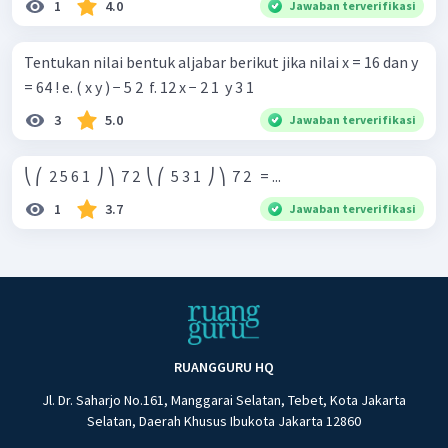
1
4.0
Jawaban terverifikasi
Tentukan nilai bentuk aljabar berikut jika nilai x = 16 dan y
= 64 ! e. ( x y ) − 5 2 ​ f. 12 x − 2 1 ​ y 3 1 ​
3
5.0
Jawaban terverifikasi
⎝ ⎛ ​ 2 5 6 1 ​ ⎠ ⎞ ​ 7 2 ​ ⎝ ⎛ ​ 5 3 1 ​ ⎠ ⎞ ​ 7 2 ​ ​ = ...
1
3.7
Jawaban terverifikasi
RUANGGURU HQ
Jl. Dr. Saharjo No.161, Manggarai Selatan, Tebet, Kota Jakarta
Selatan, Daerah Khusus Ibukota Jakarta 12860