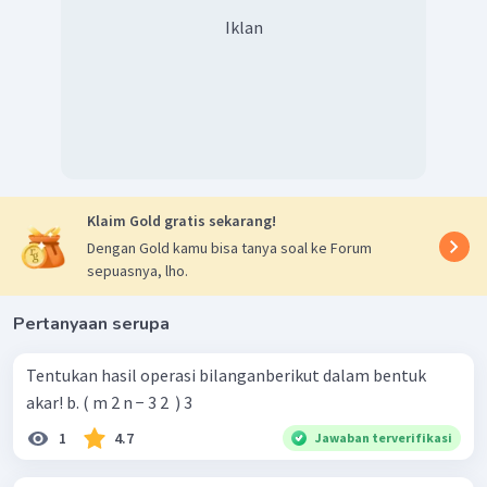
Iklan
Klaim Gold gratis sekarang!
Dengan Gold kamu bisa tanya soal ke Forum
sepuasnya, lho.
Pertanyaan serupa
Tentukan hasil operasi bilanganberikut dalam bentuk
akar! b. ( m 2 n − 3 2 ​ ) 3
1
4.7
Jawaban terverifikasi