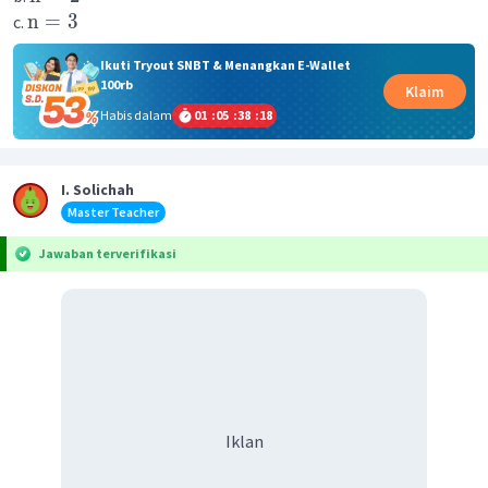
n
=
3
c.
Ikuti Tryout SNBT & Menangkan E-Wallet
100rb
Klaim
Habis dalam
01
:
05
:
38
:
18
I. Solichah
Master Teacher
Jawaban terverifikasi
Iklan