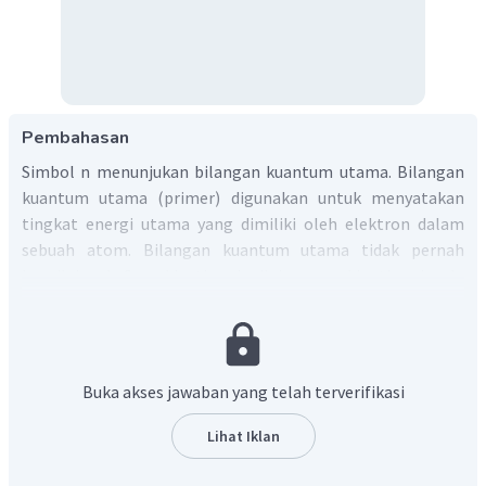
Pembahasan
Simbol n menunjukan bilangan kuantum utama. Bilangan
kuantum utama (primer) digunakan untuk menyatakan
tingkat energi utama yang dimiliki oleh elektron dalam
sebuah atom. Bilangan kuantum utama tidak pernah
bernilai nol. Semakin tinggi nilai n semakin tinggi pula
energi elektron. Untuk sebuah atom, nilai bilangan
kuantum utama berkisar dari 1 ke tingkat energi yang
mengandung elektron terluar. Bilangan kuantum utama
mempunyai nilai sebagai bilangan bulat positif 1, 2, 3, dst.
Buka akses jawaban yang telah terverifikasi
Nilai-nilai tersebut melambangkan K, L, M, dst.
Lihat Iklan
n=1
Terletak pada kulit K, nama orbitalnya adalah