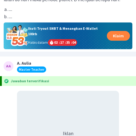
....
....
Ikuti Tryout SNBT & Menangkan E-Wallet
100rb
Klaim
Habis dalam
02
:
17
:
35
:
03
A. Aulia
Master Teacher
Jawaban terverifikasi
Iklan