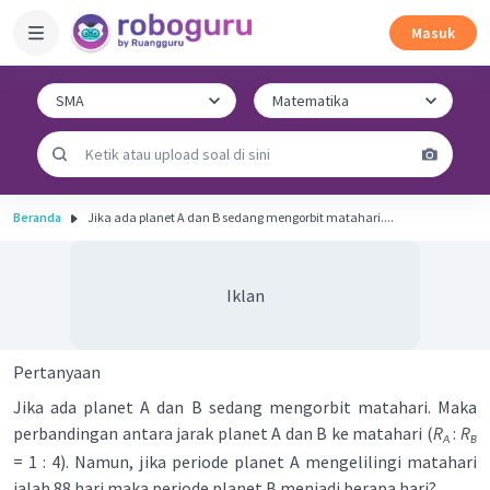
Masuk
Beranda
Jika ada planet A dan B sedang mengorbit matahari....
Iklan
Pertanyaan
Jika ada planet A dan B sedang mengorbit matahari. Maka
perbandingan antara jarak planet A dan B ke matahari (
R
:
R
A
B
= 1 : 4). Namun, jika periode planet A mengelilingi matahari
ialah 88 hari maka periode planet B menjadi berapa hari?