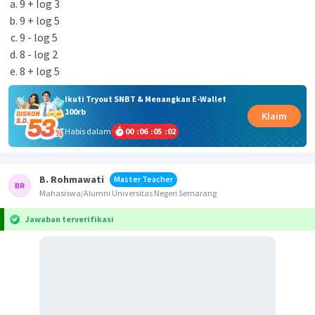
9 + log 3
9 + log 5
9 - log 5
8 - log 2
8 + log 5
Ikuti Tryout SNBT & Menangkan E-Wallet
100rb
Klaim
Habis dalam
00
:
06
:
05
:
02
B. Rohmawati
Master Teacher
Mahasiswa/Alumni Universitas Negeri Semarang
Jawaban terverifikasi