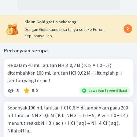
Klaim Gold gratis sekarang!
Dengan Gold kamu bisa tanya soal ke Forum
sepuasnya, lho.
Pertanyaan serupa
Ke dalam 40 mL larutan NH 3 ​ 0,2 M ( K b ​ = 1 0 − 5 )
ditambahkan 100 mL larutan HCl 0,02 M . Hitunglah p H
larutan yang terjadi!
5
5.0
Jawaban terverifikasi
Sebanyak 100 mL larutan HCI 0,6 M ditambahkan pada 200
mL larutan NH 3 ​ 0,6 M ( K b ​ NH 3 ​ = 1 0 − 5 , K w ​ = 1 0 − 14 )
menurut reaksi: NH 3 ​ ( aq ) + HCl ( aq ) → NH 4 ​ Cl ( aq ) .
Nilai pH la...