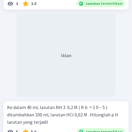
3
3.0
Jawaban terverifikasi
Iklan
Ke dalam 40 mL larutan NH 3 ​ 0,2 M ( K b ​ = 1 0 − 5 )
ditambahkan 100 mL larutan HCl 0,02 M . Hitunglah p H
larutan yang terjadi!
5
5.0
Jawaban terverifikasi