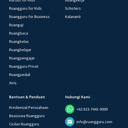
Kursus for Kids
Ruangkerja
Ruangguru for Kids
Schoters
Ruangguru for Business
Kalananti
Ruanguji
Ruangbaca
Ruangkelas
Ruangbelajar
Ruangpengajar
Ruangguru Privat
Ruangpeduli
Airis
Bantuan & Panduan
Hubungi Kami
Kredensial Perusahaan
+62 815-7441-0000
Beasiswa Ruangguru
info@ruangguru.com
Cicilan Ruangguru