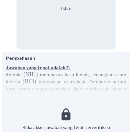
Iklan
Pembahasan
Jawaban yang tepat adalah E.
(
NH
)
Amonia
merupakan basa lemah, sedangkan asam
3
(
HCl
)
klorida
merupakan asam kuat. Campuran antara
basa lemah dengan asam kuat akan membentuk larutan
penyangga basa jika basa lemah sisa.
HCl
Untuk mengetahui pH campuran 100 mL larutan
0,1
NH
M
dengan 50 mL larutan
0,3
M
, maka perlu dihitung
3
dengan cara berikut:
NH
HCl
1. Menentukan mol mula-mula
dan
3
Buka akses jawaban yang telah terverifikasi
mol
NH
=
[
NH
]
×
volume
NH