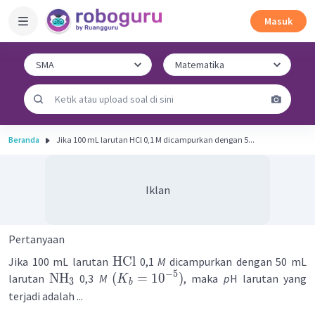
Masuk
Beranda
Jika 100 mL larutan HCl 0,1 M dicampurkan dengan 5...
Iklan
Pertanyaan
HCl
Jika 100 mL larutan
0,1
M
dicampurkan dengan 50 mL
−
5
NH
(
=
1
0
)
larutan
0,3
M
, maka
p
H larutan yang
K
3
b
terjadi adalah ...