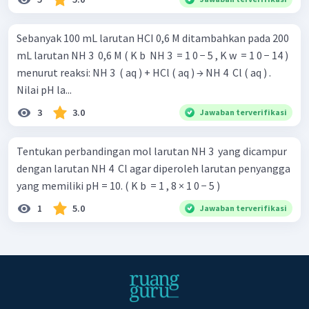
Sebanyak 100 mL larutan HCI 0,6 M ditambahkan pada 200
mL larutan NH 3 ​ 0,6 M ( K b ​ NH 3 ​ = 1 0 − 5 , K w ​ = 1 0 − 14 )
menurut reaksi: NH 3 ​ ( aq ) + HCl ( aq ) → NH 4 ​ Cl ( aq ) .
Nilai pH la...
3
3.0
Jawaban terverifikasi
Tentukan perbandingan mol larutan NH 3 ​ yang dicampur
dengan larutan NH 4 ​ Cl agar diperoleh larutan penyangga
yang memiliki pH = 10. ( K b ​ = 1 , 8 × 1 0 − 5 )
1
5.0
Jawaban terverifikasi