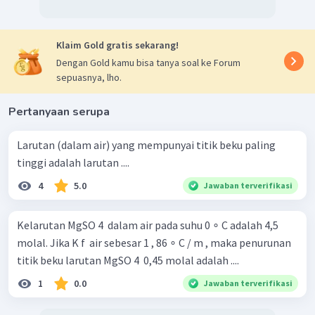
Klaim Gold gratis sekarang!
Dengan Gold kamu bisa tanya soal ke Forum
sepuasnya, lho.
Pertanyaan serupa
Larutan (dalam air) yang mempunyai titik beku paling
tinggi adalah larutan ....
4
5.0
Jawaban terverifikasi
Kelarutan MgSO 4 ​ dalam air pada suhu 0 ∘ C adalah 4,5
molal. Jika K f ​ air sebesar 1 , 86 ∘ C / m , maka penurunan
titik beku larutan MgSO 4 ​ 0,45 molal adalah ....
1
0.0
Jawaban terverifikasi