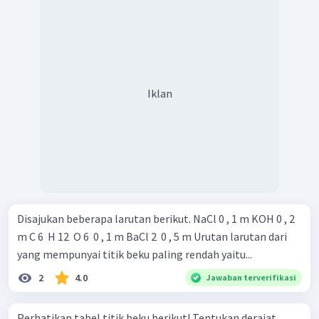
Iklan
Disajukan beberapa larutan berikut. NaCl 0 , 1 m KOH 0 , 2
m C 6 ​ H 12 ​ O 6 ​ 0 , 1 m BaCl 2 ​ 0 , 5 m Urutan larutan dari
yang mempunyai titik beku paling rendah yaitu...
2
4.0
Jawaban terverifikasi
Perhatikan tabel titik beku berikut! Tentukan derajat