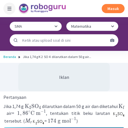
Masuk
Beranda
Jika 1,74 g K 2 ​ SO 4 ​ dilarutkan dalam 50 g air...
Iklan
Pertanyaan
K
SO
K
Jika 1,74 g
dilarutkan dalam 50 g air dan diketahui
2
4
f
∘
−
1
1
,
8
6
C
m
air=
, tentukan titik beku larutan
−
1
174
g
mol
tersebut. (
=
)
M
r