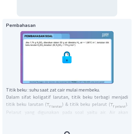
Pembahasan
Titik beku : suhu saat zat cair mulai membeku.
Dalam sifat koligatif larutan, titik beku terbagi menjadi
titik beku larutan (
) & titik beku pelarut (
).
Pelarut yang digunakan pada soal yaitu air. Air akan
membeku pada suhu
dalam keadaan standar.
Larutan
tergolong elektrolit, maka terlebih dahulu