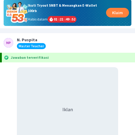
Ikuti Tryout SNBT & Menangkan E-Wallet
100rb
Klaim
Habis dalam
01
:
21
:
49
:
52
N. Puspita
Master Teacher
Jawaban terverifikasi
Iklan