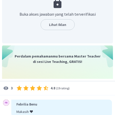
menuliskan reaksi ionisasi untuk memperoleh jumlah ion
(n)
Buka akses jawaban yang telah terverifikasi
Jumlah ion(n) = 3
Lihat Iklan
Jumlah ion tersebut disubtitusikan ke rumus faktor Van,t
Hoff (i), sebagai berikut :
Catatan : nilai derajat ionisasi (
) untuk
(garam)
Perdalam pemahamanmu bersama Master Teacher
adalah 1, karena tergolong elektrolit kuat.
di sesi Live Teaching, GRATIS!
Selanjutnya menghitung penurunan titik beku (
)
4.8
3
(
19 rating
)
Febrilia Benu
Makasih ❤️