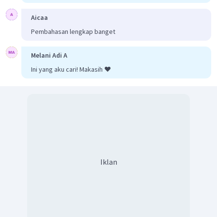
Aicaa
Pembahasan lengkap banget
Jadi, titik beku larutan
adalah
.
Melani Adi A
Ini yang aku cari! Makasih ❤️
Iklan