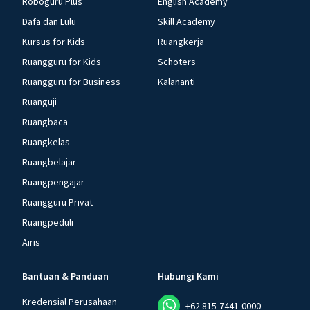
Roboguru Plus
English Academy
Dafa dan Lulu
Skill Academy
Kursus for Kids
Ruangkerja
Ruangguru for Kids
Schoters
Ruangguru for Business
Kalananti
Ruanguji
Ruangbaca
Ruangkelas
Ruangbelajar
Ruangpengajar
Ruangguru Privat
Ruangpeduli
Airis
Bantuan & Panduan
Hubungi Kami
Kredensial Perusahaan
+62 815-7441-0000