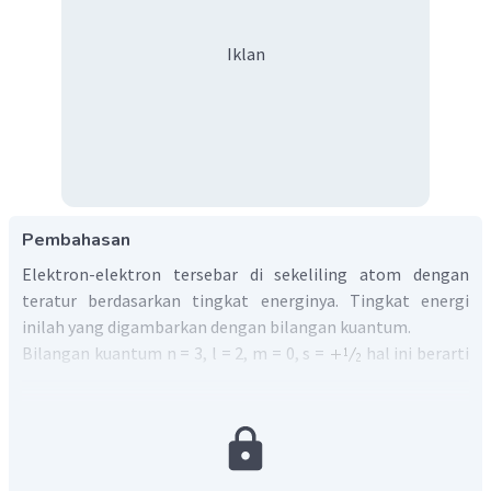
Iklan
Pembahasan
Elektron-elektron tersebar di sekeliling atom dengan
teratur berdasarkan tingkat energinya. Tingkat energi
inilah yang digambarkan dengan bilangan kuantum.
Bilangan kuantum n = 3, l = 2, m = 0, s =
hal ini berarti
bahwa :
bilangan kuantum utama (n) terletak pada kulit ke 3
bilangan kuantum azimuth (l) = 2, menandakan
bahwa bentuk orbital d