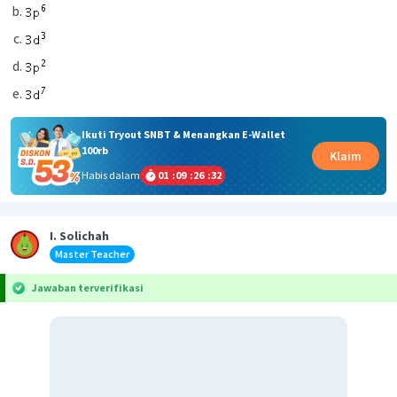
Ikuti Tryout SNBT & Menangkan E-Wallet
100rb
Klaim
Habis dalam
01
:
09
:
26
:
32
I. Solichah
Master Teacher
Jawaban terverifikasi