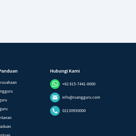
Panduan
Hubungi Kami
erusahaan
+62 815-7441-0000
angguru
info@ruangguru.com
guru
guru
02130930000
ntanan
gaduan
entuan