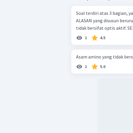
Soal terdiri atas 3 bagian,
ALASAN yang disusun berurutan. Alanin merupakan asam a
1
4.5
Asam amino yang tidak bersif
1
5.0