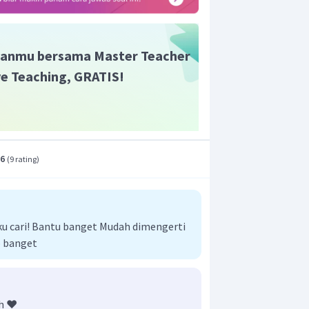
h atom C yang mengikat 4 atom/gugus
anmu bersama Master Teacher
 mempunyai stuktur:
ive Teaching, GRATIS!
n atom C asimetris atau atom C kiral
.6
(
9 rating
)
engikat 4 gugus berbeda yaitu metil,
mino, dan karboksil
dan
−
COOH
)
.
om C asimetris, maka asam 2-amino
aku cari! Bantu banget Mudah dimengerti
ktif.
 banget
panoat bersifat optis aktif dengan
atom C nomor 2.
h ❤️