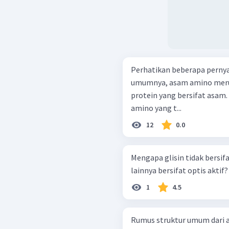
Perhatikan beberapa pernyataan berikut! 
umumnya, asam amino mer
protein yang bersifat asam. Glisin merupakah satu-satunya asam
amino yang t...
12
0.0
Mengapa glisin tidak bersif
lainnya bersifat optis aktif?
1
4.5
Rumus struktur umum dari a