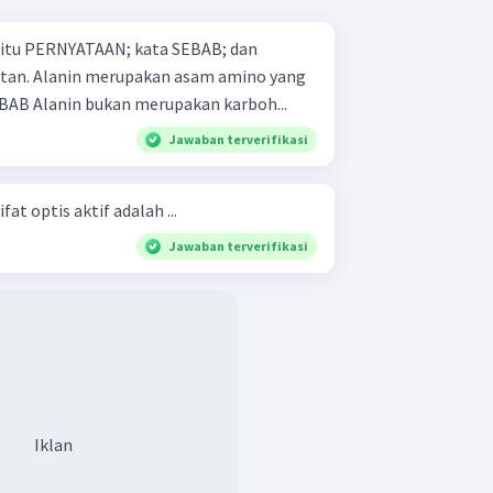
 yaitu PERNYATAAN; kata SEBAB; dan
mino yang
tidak bersifat optis aktif. SEBAB Alanin bukan merupakan karboh...
Jawaban terverifikasi
at optis aktif adalah ...
Jawaban terverifikasi
Iklan