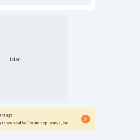
Iklan
arang!
 tanya soal ke Forum sepuasnya, lho.