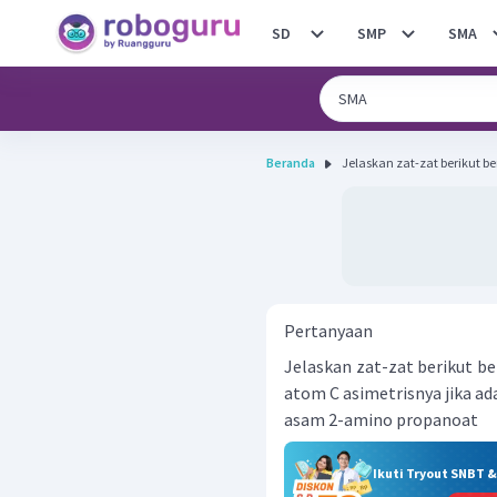
SD
SMP
SMA
Beranda
Jelaskan zat-zat berikut bers
Pertanyaan
Jelaskan zat-zat berikut ber
atom C asimetrisnya jika ad
asam 2-amino propanoat
Ikuti Tryout SNBT 