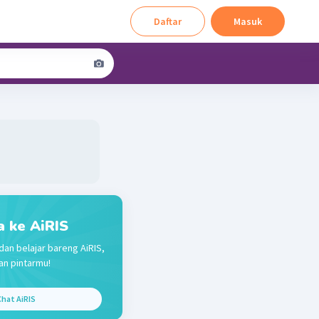
Daftar
Masuk
a ke AiRIS
dan belajar bareng AiRIS,
n pintarmu!
hat AiRIS