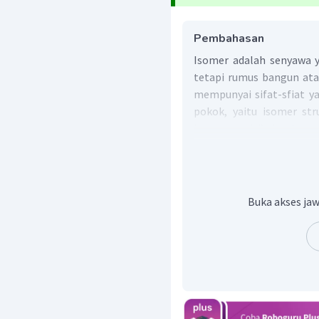
Pembahasan
Isomer adalah senyawa 
tetapi rumus bangun at
mempunyai sifat-sfiat y
pokok, yaitu isomer str
isomer posisi) dan isom
dan isomer optik).
Isomer optik merupaka
pemutaran bidang polari
zat optis aktif.
Buka akses jaw
Zat yang memutar bidan
jaruh jam) disebut bentu
memutar bidang polarisas
jam) disebut bentuk
levo
(
Syarat terjadinya isomer