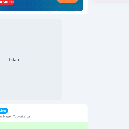
8
:
48
:
30
Iklan
cher
s Negeri Yogyakarta