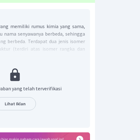
yang memiliki rumus kimia yang sama,
au nama senyawanya berbeda, sehingga
ang berbeda. Terdapat dua jenis isomer
uktur (terdiri atas isomer rangka dan
er ruang (terdiri atas isomer geometri
n isomer yang disebabkan oleh arah
sasi cahaya. Zat-zatnya disebut dengan
aban yang telah terverifikasi
g polarisasi cahaya ke kanan (searah
Lihat Iklan
k
dekstro
(
d
) atau +, sedangkan zat yang
i cahaya ke kiri (berlawanan arah jaruh
−
l
) atau
.
 optik adalah adanya atom C asimetris.