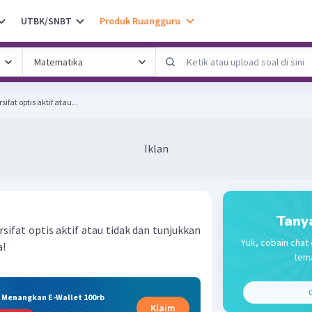
UTBK/SNBT
Produk Ruangguru
ifat optis aktif atau...
Iklan
Tany
sifat optis aktif atau tidak dan tunjukkan
Yuk, cobain chat 
a!
tema
C
& Menangkan E-Wallet 100rb
Klaim