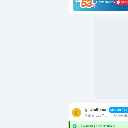
Habis dalam
02
:
0
Q. 'Ainillana
Master Tea
Q'
Mahasiswa/Alumni Universita
Jawaban terverifikasi