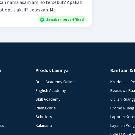
h nama asam amino tersebut? Apakah
asam amino tersebut bersifat optis aktif? Jelaskan. Me...
Jawaban terverifikasi
u
Produk Lainnya
Bantuan & 
Brain Academy Online
Kredensial P
English Academy
Beasiswa Ru
Skill Academy
Cicilan Ruang
Ruangkerja
Promo Ruang
Schoters
Laporan Kere
ess
Kalananti
Layanan Pen
Syarat & Ket