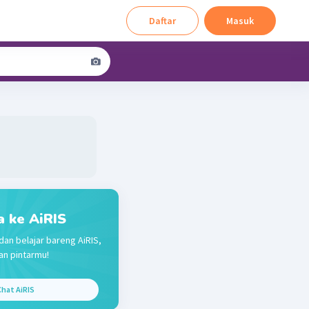
Daftar
Masuk
a ke AiRIS
dan belajar bareng AiRIS,
n pintarmu!
hat AiRIS