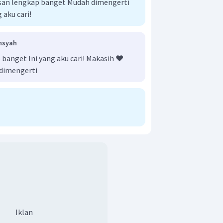
an lengkap banget Mudah dimengerti
 aku cari!
nsyah
anget Ini yang aku cari! Makasih ❤️
dimengerti
Iklan