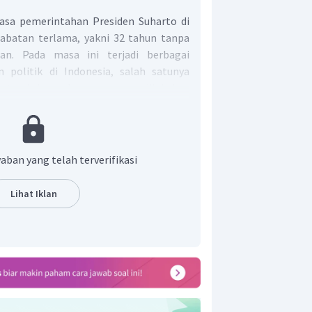
sa pemerintahan Presiden Suharto di
abatan terlama, yakni 32 tahun tanpa
an. Pada masa ini terjadi berbagai
 politik di Indonesia, salah satunya
strasi besar-besaran yang dilakukan
lkan kerusuhan dan jatuhnya korban.
salah tersebut, pemerintah melakukan
nstabilkan sosial dan politik yang ada
 yaitu:
aban yang telah terverifikasi
an dan penahanan terhadap orang-
Lihat Iklan
r terlibat dalam PKI baik langsung
g,
sebagai dasar ideologi negara demi
man pemahaman atau ideologi,
gi sayap kanan (agamis) dan sayap
ng dianggap ekstrem yang akan
han dan mempengaruhi stabilitas