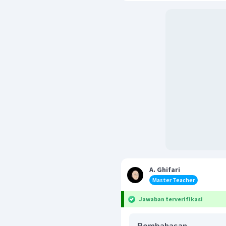
A. Ghifari
Master Teacher
Jawaban terverifikasi