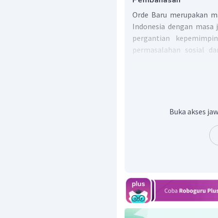
Pembahasan
Orde Baru merupakan ma
Indonesia dengan masa j
pergantian kepemimpin
permasalahan sosial dan
adalah peristiwa demon
mahasiswa yang menimbu
Untuk menanggulangi ma
berbagai upaya untuk me
dengan beberapa langkah,
Buka akses jaw
melakukan penangkap
orang yang disinyali
maupun tidak langsun
menetapkan Pancasila 
terciptanya keseraga
pemberantasan ideolo
kiri (komunis) ya
menimbulkan perpeca