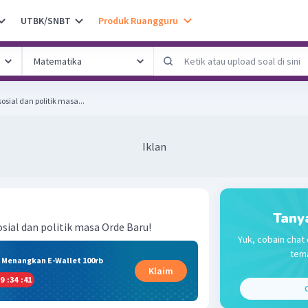
UTBK/SNBT
Produk Ruangguru
osial dan politik masa...
Iklan
Tany
osial dan politik masa Orde Baru!
Yuk, cobain chat 
tema
& Menangkan E-Wallet 100rb
Klaim
9
:
34
:
40
C