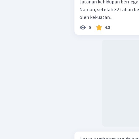
tatanan kehidupan bernegar
Namun, setelah 32 tahun be
oleh kekuatan...
5
4.3
Upaya pembangunan dalam 