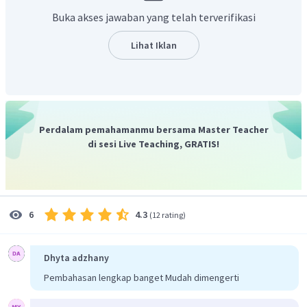
(konfigurasi elektron
Buka akses jawaban yang telah terverifikasi
sama dengan Ne)
Lihat Iklan
(konfigurasi elektron
sama
dengan Ne)
Ion
dan
kemudian bergabung membentuk senyawa
dengan rumus
Perdalam pemahamanmu bersama Master Teacher
di sesi Live Teaching, GRATIS!
Dengan demikian, atom Mg dan atom F dapat
membentuk ikatan ion dengan rumus kimia MgF
2.
4.3
6
(
12 rating
)
Dhyta adzhany
Pembahasan lengkap banget Mudah dimengerti