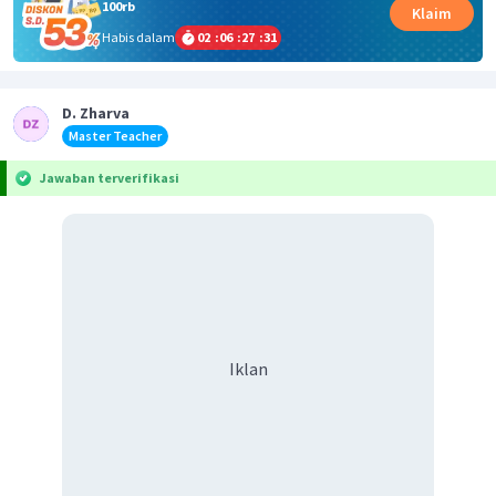
100rb
Klaim
Habis dalam
02
:
06
:
27
:
31
D. Zharva
Master Teacher
Jawaban terverifikasi
Iklan