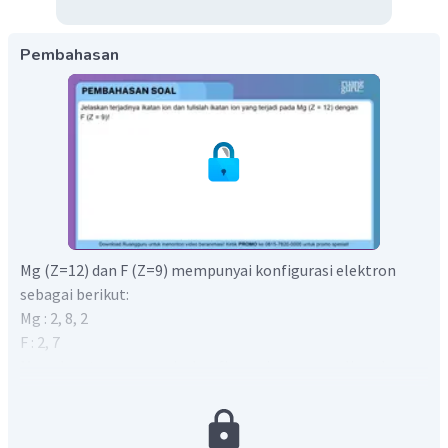
Pembahasan
Mg (Z=12) dan F (Z=9) mempunyai konfigurasi elektron
sebagai berikut:
Mg : 2, 8, 2
F : 2, 7
Mg dapat mencapai konfigurasi gas mulia dengan
melepaskan 2 elektron, sedangkan F dengan menangkap 1
elektron. Atom Mg berubah menjadi ion
, sedangkan
atom F menjadi ion
.