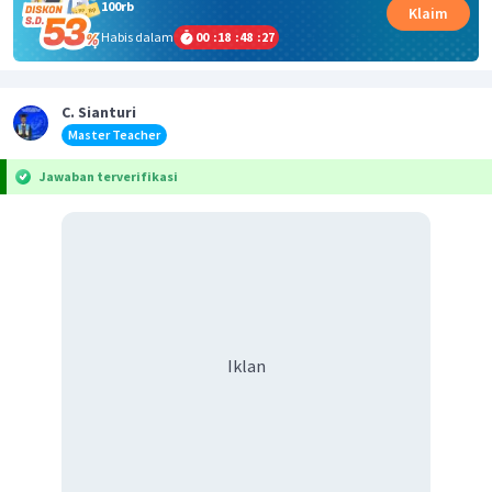
100rb
Klaim
Habis dalam
00
:
18
:
48
:
27
C. Sianturi
Master Teacher
Jawaban terverifikasi
Iklan