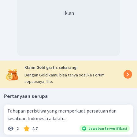
strategi dalam mempertahankan kemerdekaan seperti
dengan perlawanan fisik maupun diplomasi.
Iklan
Klaim Gold gratis sekarang!
Dengan Gold kamu bisa tanya soal ke Forum
sepuasnya, lho.
Pertanyaan serupa
Tahapan peristiwa yang memperkuat persatuan dan
kesatuan Indonesia adalah....
2
4.7
Jawaban terverifikasi