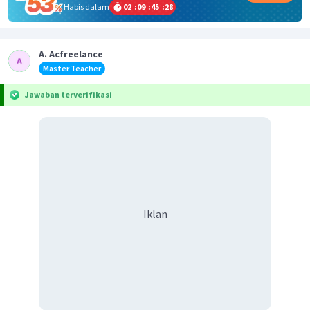
Habis dalam
02
:
09
:
45
:
28
A. Acfreelance
Master Teacher
Jawaban terverifikasi
Iklan