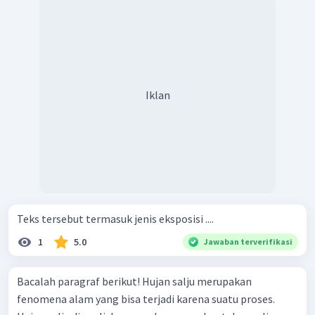
Iklan
Teks tersebut termasuk jenis eksposisi ....
1
5.0
Jawaban terverifikasi
Bacalah paragraf berikut! Hujan salju merupakan
fenomena alam yang bisa terjadi karena suatu proses.