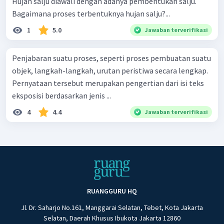
Hujan salju diawali dengan adanya pembentukan salju.
Bagaimana proses terbentuknya hujan salju?...
1
5.0
Jawaban terverifikasi
Penjabaran suatu proses, seperti proses pembuatan suatu
objek, langkah-langkah, urutan peristiwa secara lengkap.
Pernyataan tersebut merupakan pengertian dari isi teks
eksposisi berdasarkan jenis ...
4
4.4
Jawaban terverifikasi
RUANGGURU HQ
Jl. Dr. Saharjo No.161, Manggarai Selatan, Tebet, Kota Jakarta
Selatan, Daerah Khusus Ibukota Jakarta 12860