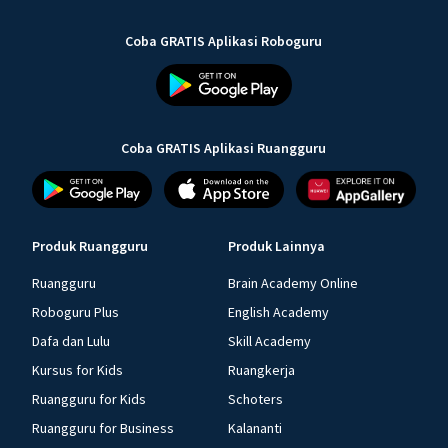
Coba GRATIS Aplikasi Roboguru
Coba GRATIS Aplikasi Ruangguru
Produk Ruangguru
Produk Lainnya
Ruangguru
Brain Academy Online
Roboguru Plus
English Academy
Dafa dan Lulu
Skill Academy
Kursus for Kids
Ruangkerja
Ruangguru for Kids
Schoters
Ruangguru for Business
Kalananti