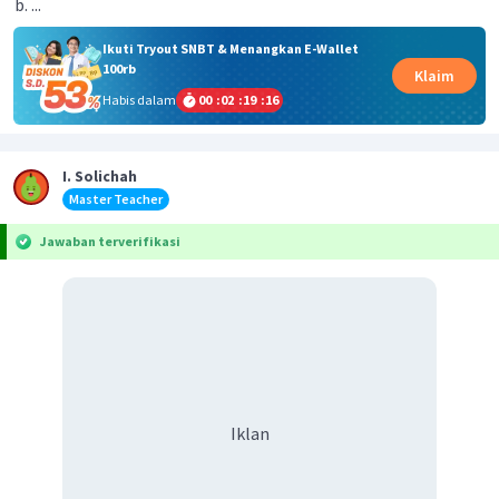
...
Ikuti Tryout SNBT & Menangkan E-Wallet
100rb
Klaim
Habis dalam
00
:
02
:
19
:
16
I. Solichah
Master Teacher
Jawaban terverifikasi
Iklan