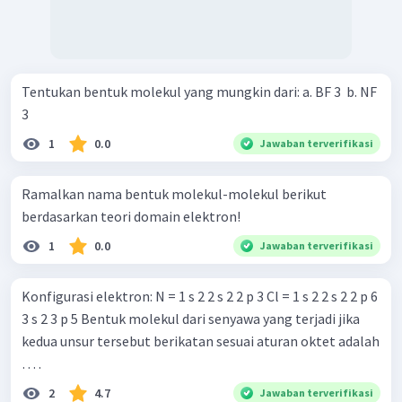
Tentukan bentuk molekul yang mungkin dari: a. BF 3 ​ b. NF
3 ​
1
0.0
Jawaban terverifikasi
Ramalkan nama bentuk molekul-molekul berikut
berdasarkan teori domain elektron!
1
0.0
Jawaban terverifikasi
Konfigurasi elektron: N = 1 s 2 2 s 2 2 p 3 Cl = 1 s 2 2 s 2 2 p 6
3 s 2 3 p 5 Bentuk molekul dari senyawa yang terjadi jika
kedua unsur tersebut berikatan sesuai aturan oktet adalah
… .
2
4.7
Jawaban terverifikasi