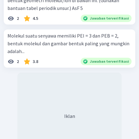
bentuk geometri molekul/ion di bawah ini. (Gunakan
bantuan tabel periodik unsur.) AsF 5 ​
2
4.5
Jawaban terverifikasi
Molekul suatu senyawa memiliki PEI = 3 dan PEB = 2,
bentuk molekul dan gambar bentuk paling yang mungkin
adalah...
2
3.8
Jawaban terverifikasi
Iklan