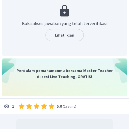
membentuk suatu sudut yang akan membentuk bentuk
molekul itu sendiri.
Jadi, elektron yang terlibat dalam pembentukan
Buka akses jawaban yang telah terverifikasi
molekul adalah elektron valensi, elektron valensi
akan membentuk domain elektron, domain elektron
Lihat Iklan
akan saling tolak menolak satu sama lain sehingga
membentuk bentuk molekul.
Perdalam pemahamanmu bersama Master Teacher
di sesi Live Teaching, GRATIS!
5.0
1
(
1 rating
)