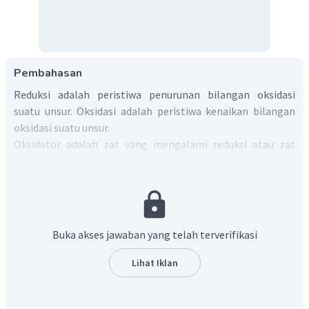
Pembahasan
Reduksi adalah peristiwa penurunan bilangan oksidasi
suatu unsur. Oksidasi adalah peristiwa kenaikan bilangan
oksidasi suatu unsur.
Oksidator adalah zat yang mengalami reduksi atau zat
yang mengoksidasi zat lain. Reduktor adalah zat yang
mengalami oksidasi atau zat yang mereduksi zat lain.
Penentuan bilangan oksidasi mengikuti beberapa aturan
berikut.
Buka akses jawaban yang telah terverifikasi
Bilangan oksidasi atom unsur bebas adalah nol.
Bilangan oksidasi hidrogen dalam senyawa = +1,
Lihat Iklan
kecuali dalam hidrida logam.
Dalam senyawa, bilangan oksidasi unsur golongan
alkali tanah sama dengan +2.