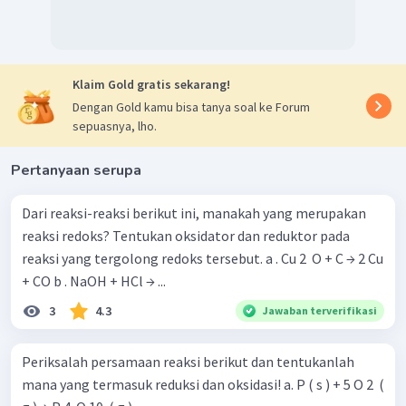
Klaim Gold gratis sekarang!
Dengan Gold kamu bisa tanya soal ke Forum
Zat yang bertindak sebagai oksidator adalah larutan HCl
sepuasnya, lho.
dan yang bertindak sebagai reduktor adalah padatan Ca.
Jadi, reduksi dialami oleh hidrogen, oksidasi dialami
Pertanyaan serupa
oleh kalsium, zat oksidator adalah larutan HCl, dan
zat reduktor adalah padatan Ca.
Dari reaksi-reaksi berikut ini, manakah yang merupakan
reaksi redoks? Tentukan oksidator dan reduktor pada
reaksi yang tergolong redoks tersebut. a . Cu 2 ​ O + C → 2 Cu
+ CO b . NaOH + HCl → ...
3
4.3
Jawaban terverifikasi
Periksalah persamaan reaksi berikut dan tentukanlah
mana yang termasuk reduksi dan oksidasi! a. P ( s ) + 5 O 2 ​ (