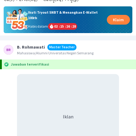
Ikuti Tryout SNBT & Menangkan E-Wallet
100rb
Klaim
Habis dalam
02
:
15
:
16
:
28
B. Rohmawati
Master Teacher
Mahasiswa/Alumni Universitas Negeri Semarang
Jawaban terverifikasi
Iklan