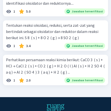
identifikasi oksidator dan reduktornya....
1
5.0
Jawaban terverifikasi
Tentukan reaksi oksidasi, reduksi, serta zat-zat yang
bertindak sebagai oksidator dan reduktor dalam reaksi
berikut ini. S 8 ​ ( s ) + 8 O 2 ​ ( g ) → 8 SO 2 ​ ( g )
1
3.4
Jawaban terverifikasi
Perhatikan persamaan reaksi kimia berikut: CaCO 3 ​ ( s ) +
HCl → CaCl 2 ​ ( s ) + CO 2 ​ ( g ) + H 2 ​ O ( l ) Al ( s ) + H 2 ​ SO 4 ​ (
a q ) → Al 2 ​ ( SO 4 ​ ) 3 ​ ( a q ) + H 2 ​ ( g ) ...
1
2.0
Jawaban terverifikasi