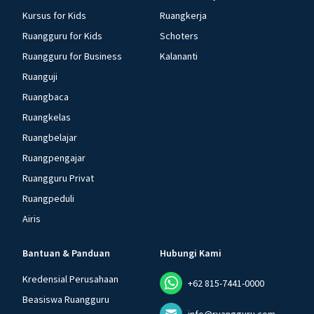
Kursus for Kids
Ruangkerja
Ruangguru for Kids
Schoters
Ruangguru for Business
Kalananti
Ruanguji
Ruangbaca
Ruangkelas
Ruangbelajar
Ruangpengajar
Ruangguru Privat
Ruangpeduli
Airis
Bantuan & Panduan
Hubungi Kami
Kredensial Perusahaan
+62 815-7441-0000
Beasiswa Ruangguru
info@ruangguru.com