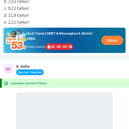
7,52 tahun
9,11 tahun
11,9 tahun
2,11 tahun
Ikuti Tryout SNBT & Menangkan E-Wallet
100rb
Klaim
Habis dalam
01
:
04
:
19
:
47
A. Aulia
Master Teacher
Jawaban terverifikasi