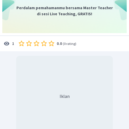
Perdalam pemahamanmu bersama Master Teacher
di sesi Live Teaching, GRATIS!
0.0
1
(
0 rating
)
Iklan