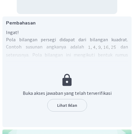
Pembahasan
Ingat!
Pola bilangan persegi didapat dari bilangan kuadrat.
Contoh susunan angkanya adalah
dan
seterusnya. Pola bilangan ini mengikuti bentuk rumus
.
Pola persegi:
Pada pola persegi di atas, suku ke-3 adalah 9 dan suku ke-7
Buka akses jawaban yang telah terverifikasi
adalah 49.
Jadi, pada pola persegi, suku ke-3 adalah 9 dan suku ke-
Lihat Iklan
7 adalah 49.