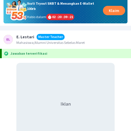
Ikuti Tryout SNBT & Menangkan E-Wallet
100rb
Klaim
Habis dalam
02
:
20
:
39
:
21
E. Lestari
Master Teacher
Mahasiswa/Alumni Universitas Sebelas Maret
Jawaban terverifikasi
Iklan