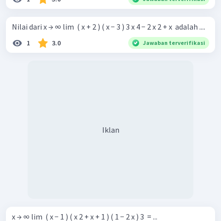
Nilai dari x → ∞ lim ​ ( x + 2 ) ( x − 3 ) 3 x 4 − 2 x 2 + x ​ adalah ....
1
3.0
Jawaban terverifikasi
Iklan
x → ∞ lim ​ ( x − 1 ) ( x 2 + x + 1 ) ( 1 − 2 x ) 3 ​ = ...