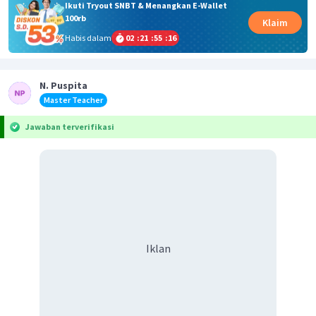
Ikuti Tryout SNBT & Menangkan E-Wallet
100rb
Klaim
Habis dalam
02
:
21
:
55
:
16
N. Puspita
Master Teacher
Jawaban terverifikasi
Iklan