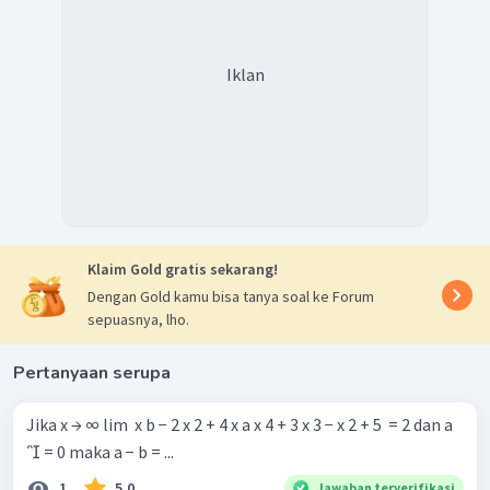
Iklan
Klaim Gold gratis sekarang!
Dengan Gold kamu bisa tanya soal ke Forum
sepuasnya, lho.
Pertanyaan serupa
Jika x → ∞ lim ​ x b − 2 x 2 + 4 x a x 4 + 3 x 3 − x 2 + 5 ​ = 2 dan a
 = 0 maka a − b = ...
1
5.0
Jawaban terverifikasi