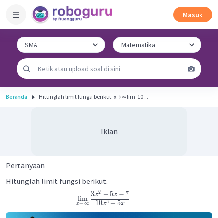
Masuk
Beranda
Hitunglah limit fungsi berikut. x → ∞ lim ​ 10 ...
Iklan
Pertanyaan
Hitunglah limit fungsi berikut.
2
3
+
5
−
7
x
x
lim
3
10
+
5
→
∞
x
x
x