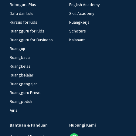
Roboguru Plus
English Academy
Dafa dan Lulu
Skill Academy
Kursus for Kids
Ruangkerja
Ruangguru for Kids
Schoters
Ruangguru for Business
Kalananti
Ruanguji
Ruangbaca
Ruangkelas
Ruangbelajar
Ruangpengajar
Ruangguru Privat
Ruangpeduli
Airis
Bantuan & Panduan
Hubungi Kami