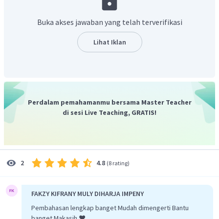
Buka akses jawaban yang telah terverifikasi
Lihat Iklan
Perdalam pemahamanmu bersama Master Teacher
di sesi Live Teaching, GRATIS!
4.8
2
(
8 rating
)
Jadi, hasil dari
adalah
FAKZY KIFRANY MULY DIHARJA IMPENY
Pembahasan lengkap banget Mudah dimengerti Bantu
banget Makasih ❤️