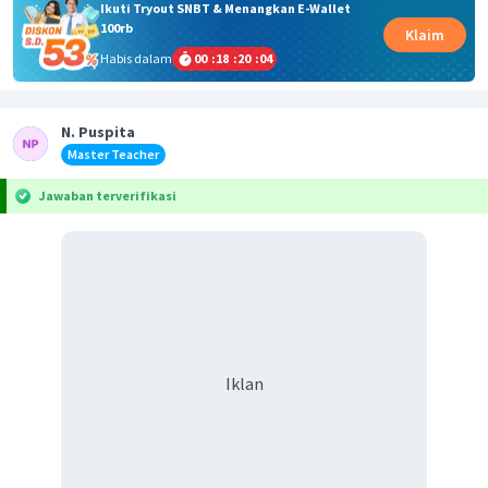
Ikuti Tryout SNBT & Menangkan E-Wallet
100rb
Klaim
Habis dalam
00
:
18
:
20
:
04
N. Puspita
Master Teacher
Jawaban terverifikasi
Iklan