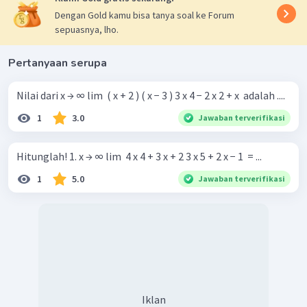
Dengan Gold kamu bisa tanya soal ke Forum
sepuasnya, lho.
Pertanyaan serupa
Nilai dari x → ∞ lim ​ ( x + 2 ) ( x − 3 ) 3 x 4 − 2 x 2 + x ​ adalah ....
1
3.0
Jawaban terverifikasi
Hitunglah! 1. x → ∞ lim ​ 4 x 4 + 3 x + 2 3 x 5 + 2 x − 1 ​ = ...
1
5.0
Jawaban terverifikasi
Iklan