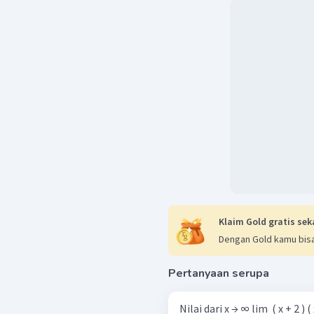
Klaim Gold gratis sek
Dengan Gold kamu bisa
Pertanyaan serupa
Nilai dari x → ∞ lim ​ ( x + 2 ) ( x