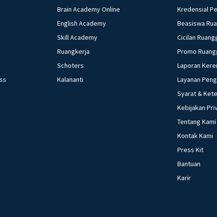
Brain Academy Online
Kredensial P
English Academy
Beasiswa Ru
Skill Academy
Cicilan Ruang
Ruangkerja
Promo Ruang
Schoters
Laporan Kere
ess
Kalananti
Layanan Pen
Syarat & Ket
Kebijakan Pri
Tentang Kami
Kontak Kami
Press Kit
Bantuan
Karir