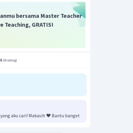
anmu bersama Master Teacher
adalah
ive Teaching, GRATIS!
.8
(
8 rating
)
 yang aku cari! Makasih ❤️ Bantu banget