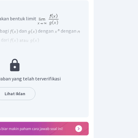
kan bentuk limit
 bagi
dan
dengan
dengan
 dari
n pangkat tertinggi adalah
aban yang telah terverifikasi
Lihat Iklan