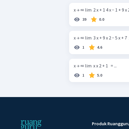
x → ∞ lim ​ 2 x + 1 4 x − 1 + 9 x 2 ​ 
39
0.0
x → ∞ lim ​ 3 x + 9 x 2 − 5 x + 7 ​ x 
1
4.6
x → ∞ lim ​ x x 2 + 1 ​ ​ = ...
1
5.0
Produk Ruanggur