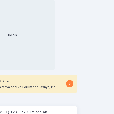
Iklan
arang!
 tanya soal ke Forum sepuasnya, lho.
 − 3 ) 3 x 4 − 2 x 2 + x ​ adalah ....