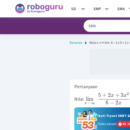
SD
SMP
SMA
Beranda
Nilai x → ∞ lim ​ 6 − 2 x 5 + 2 x +
Pertanyaan
2
5
+
2
+
3
x
x
lim
Nilai
6
−
2
x
→
∞
x
Ikuti Tryout SNBT 
Habis dalam
01
:
0