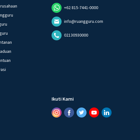
erusahaan
+62 815-7441-0000
angguru
info@ruangguru.com
guru
guru
02130930000
ntanan
gaduan
entuan
vasi
Ikuti Kami