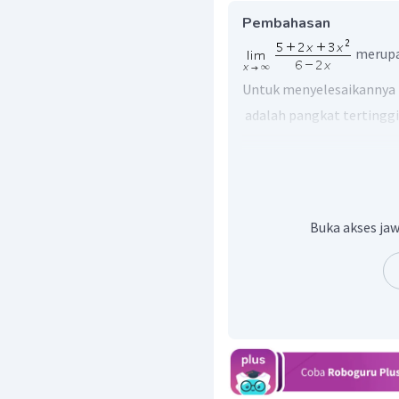
Pembahasan
merupa
Untuk menyelesaikannya
adalah pangkat tertinggi
Ingat kembali bahwa
Dari soal tersebut
denga
Sehingga
Buka akses jaw