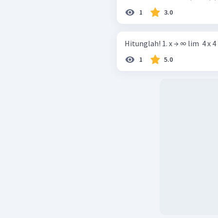
1
3.0
Hitunglah! 1. x → ∞ lim ​ 
1
5.0