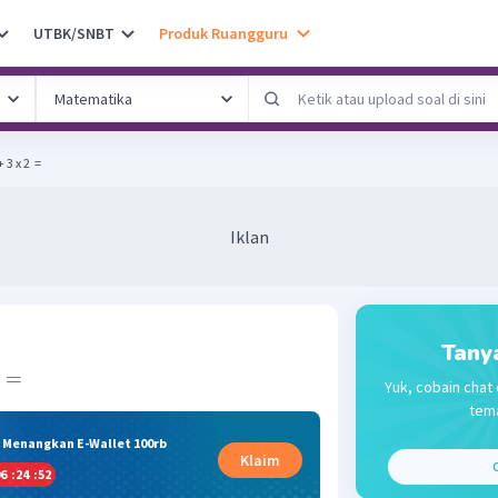
UTBK/SNBT
Produk Ruangguru
 3 x 2 ​ =
Iklan
Tany
=
Yuk, cobain chat 
tema
& Menangkan E-Wallet 100rb
Klaim
C
6
:
24
:
51