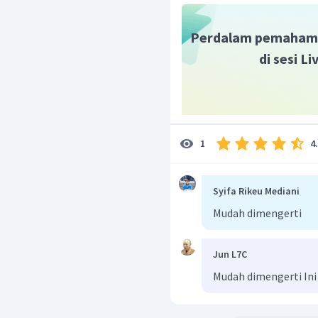
Perdalam pemaham
Jadi, nilai
di sesi L
4
1
Syifa Rikeu Mediani
Mudah dimengerti
Jun L7C
Mudah dimengerti Ini