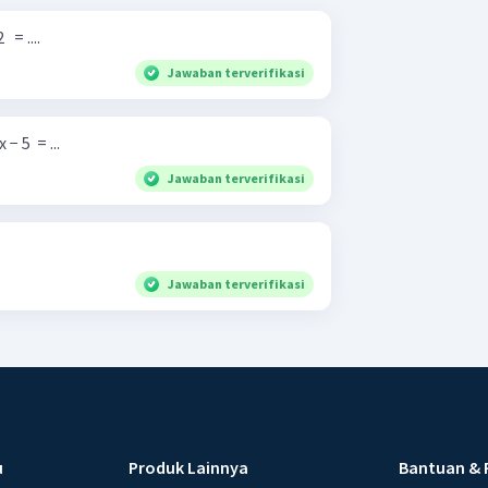
​ = ....
Jawaban terverifikasi
− 5 ​ = ...
Jawaban terverifikasi
Jawaban terverifikasi
u
Produk Lainnya
Bantuan & 