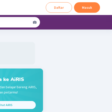
Daftar
Masuk
a ke AiRIS
dan belajar bareng AiRIS,
n pintarmu!
hat AiRIS