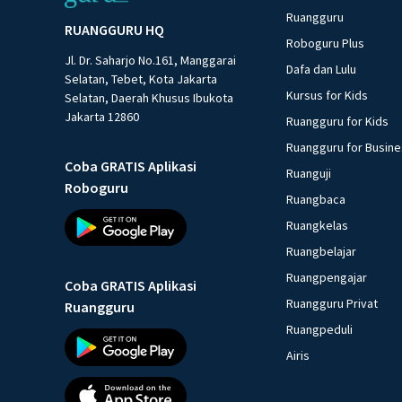
Ruangguru
RUANGGURU HQ
Roboguru Plus
Jl. Dr. Saharjo No.161, Manggarai
Dafa dan Lulu
Selatan, Tebet, Kota Jakarta
Kursus for Kids
Selatan, Daerah Khusus Ibukota
Jakarta 12860
Ruangguru for Kids
Ruangguru for Busin
Coba GRATIS Aplikasi
Ruanguji
Roboguru
Ruangbaca
Ruangkelas
Ruangbelajar
Ruangpengajar
Coba GRATIS Aplikasi
Ruangguru Privat
Ruangguru
Ruangpeduli
Airis