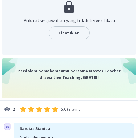
kiri menunjukkan zat yang teroksidasi, dan bagian kanan
menunjukkan zat yang tereduksi. Berikut contoh notasi
selnya:
Buka akses jawaban yang telah terverifikasi
Lihat Iklan
Untuk mengerjakan soal di atas, diketahui bahwa harga
terlampir. Dari buku yang menjadi acuan soal tersebut,
berikut nilai
yang dapat dipakai:
Perdalam pemahamanmu bersama Master Teacher
di sesi Live Teaching, GRATIS!
5.0
2
(
9 rating
)
Pembahasan soal a:
Pada soal a diketahui bahwa Cu teroksidasi dan Cl tereduksi.
Sardias Sianipar
Dengan demikian, potensial sel dapat dihitung dengan
Mudah dimengerti