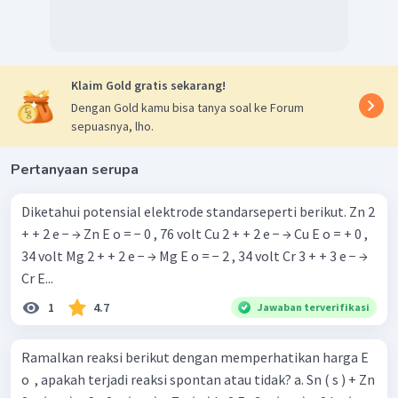
Klaim Gold gratis sekarang!
Dengan Gold kamu bisa tanya soal ke Forum
sepuasnya, lho.
Pertanyaan serupa
Diketahui potensial elektrode standarseperti berikut. Zn 2
+ + 2 e − → Zn E o = − 0 , 76 volt Cu 2 + + 2 e − → Cu E o = + 0 ,
34 volt Mg 2 + + 2 e − → Mg E o = − 2 , 34 volt Cr 3 + + 3 e − →
Cr E...
1
4.7
Jawaban terverifikasi
Ramalkan reaksi berikut dengan memperhatikan harga E
o ​ , apakah terjadi reaksi spontan atau tidak? a. Sn ( s ) + Zn