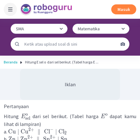
Masuk
Beranda
Hitung E sel o ​ dari sel berikut. (Tabel harga E ...
Iklan
Pertanyaan
o
o
Hitung
dari sel berikut. (Tabel harga
dapat kamu
E
E
sel
lihat di lampiran)
−
2
+
Cu
∣
Cu
∥
Cl
∣
Cl
a.
2
2
+
2
+
Zn
∣
Zn
∥
Sn
∣
Sn
b.