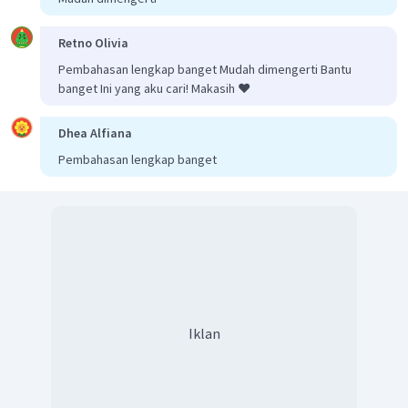
rumus berikut:
Retno Olivia
Pembahasan lengkap banget Mudah dimengerti Bantu
banget Ini yang aku cari! Makasih ❤️
Pembahasan soal b:
Dhea Alfiana
Pada soal b diketahui bahwa Zn teroksidasi dan Sn
Pembahasan lengkap banget
tereduksi. Dengan demikian, potensial sel dapat dihitung
dengan rumus berikut:
Iklan
Dari perhitungan di atas, diperoleh potensial sel
sebesar 1,01 V dan potensial sel
sebesar +0,62 V.