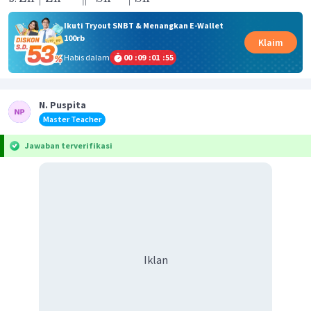
Ikuti Tryout SNBT & Menangkan E-Wallet
100rb
Klaim
Habis dalam
00
:
09
:
01
:
55
N. Puspita
Master Teacher
Jawaban terverifikasi
Iklan