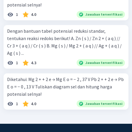
potensial selnya!
1
4.0
Jawaban terverifikasi
Dengan bantuan tabel potensial reduksi standar,
tentukan reaksi redoks berikut! A. Zn ( s ) / Zn 2 + ( a q ) //
Cr 3 + ( a q ) / Cr ( s ) B. Mg ( s ) / Mg 2 + ( a q ) // Ag + ( a q ) /
Ag ( s ) ...
1
4.3
Jawaban terverifikasi
Diketahui: Mg 2 + + 2 e → Mg E o = − 2 , 37 V Pb 2 + + 2 e → Pb
E o = − 0 , 13 V Tuliskan diagram sel dan hitung harga
potensial selnya!
1
4.0
Jawaban terverifikasi