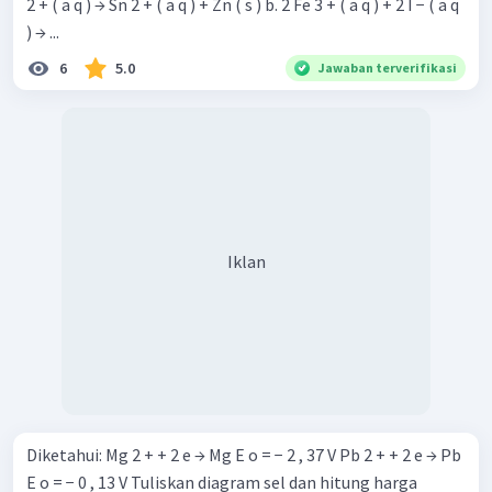
2 + ( a q ) → Sn 2 + ( a q ) + Zn ( s ) b. 2 Fe 3 + ( a q ) + 2 I − ( a q
) → ...
6
5.0
Jawaban terverifikasi
Iklan
Diketahui: Mg 2 + + 2 e → Mg E o = − 2 , 37 V Pb 2 + + 2 e → Pb
E o = − 0 , 13 V Tuliskan diagram sel dan hitung harga