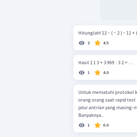
Hitunglah! 12 − ( − 2 ) − 
3
4.5
Hasil 2 1 3 + 3.969 ​ : 3 2 = …
1
4.0
Untuk mematuhi protokol k
orang orang saat rapid test
jalur antrian yang masing-m
Banyaknya...
1
0.0