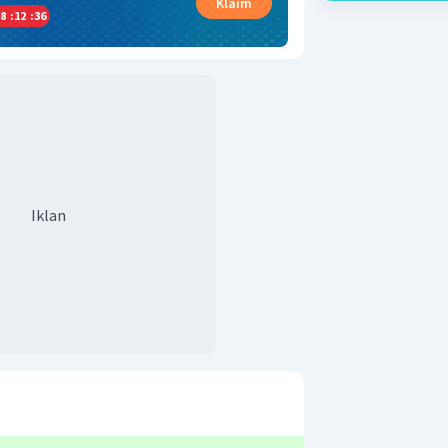
Klaim
8
:
12
:
35
Iklan