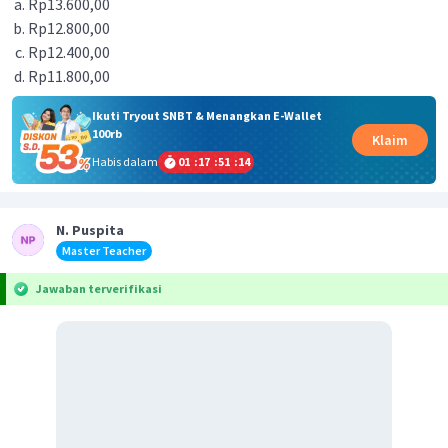
Rp13.600,00
Rp12.800,00
Rp12.400,00
Rp11.800,00
Ikuti Tryout SNBT & Menangkan E-Wallet
100rb
Klaim
Habis dalam
01
:
17
:
51
:
14
N. Puspita
Master Teacher
Jawaban terverifikasi