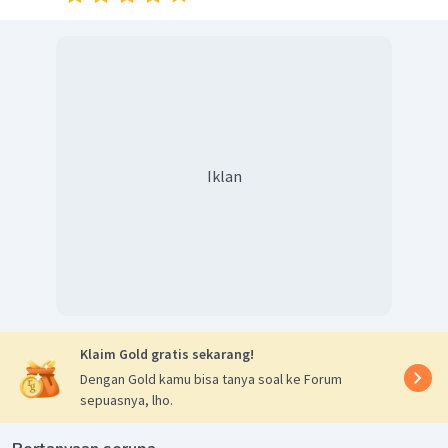
8
+
6
=
14.400
x
y
8
+
6
(
800
)
=
14.400
x
8
+
4.800
=
14.400
x
8
=
14.400
−
4.800
x
8
=
9.600
x
9.600
=
x
8
=
1.200
x
Iklan
Oleh karena ditanya harga 5 buah buku tulis dan 8 buah
5
+
8
pensil, maka diperoleh pernyataan
. Dengan
x
y
menyubtitusikan nilai
dan
yang telah didapatkan, maka
x
y
diperoleh
5
+
8
=
5
(
1.200
)
+
8
(
600
)
x
y
=
6.000
+
6.400
=
12.400
Dengan demikian, diperoleh harga 5 buah buku tulis dan 8
Klaim Gold gratis sekarang!
buah pensil adalah Rp12.400,00.
Dengan Gold kamu bisa tanya soal ke Forum
sepuasnya, lho.
Oleh karena itu, jawaban yang benar adalah C.