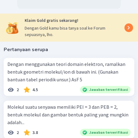
kestabilan. Atom I juga mencapai kestabilan dengan
menyerap 1 buah elektron dan membentuk ion dengan
−
ICl
muatan -1. Struktur Lewis dari ion
adalah sebagai
4
Klaim Gold gratis sekarang!
berikut.
Dengan Gold kamu bisa tanya soal ke Forum
sepuasnya, lho.
Pertanyaan serupa
Dengan menggunakan teori domain elektron, ramalkan
bentuk geometri molekul/ion di bawah ini. (Gunakan
bantuan tabel periodik unsur.) AsF 5 ​
Berdasarkan struktur Lewis di atas, dapat diketahui bahwa
2
4.5
Jawaban terverifikasi
pada atom pusat, yaitu I 4 buah elektronnya telah
digunakan berikatan kovalen, dan memiliki 2
pasang elektron bebas (PEB). Dengan demikian rumus AXE-
Molekul suatu senyawa memiliki PEI = 3 dan PEB = 2,
nya adalah
dan akan memiliki bentuk molekul
A
X
E
bentuk molekul dan gambar bentuk paling yang mungkin
4
2
segiempat planar
.
adalah...
2
3.8
Jawaban terverifikasi