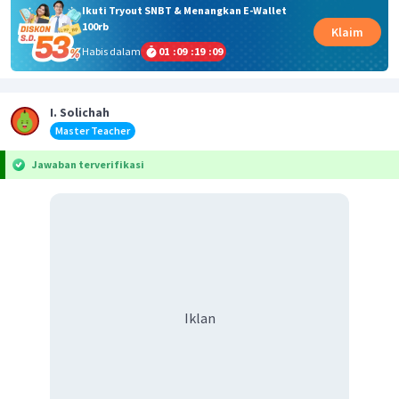
Ikuti Tryout SNBT & Menangkan E-Wallet
100rb
Klaim
Habis dalam
01
:
09
:
19
:
09
I. Solichah
Master Teacher
Jawaban terverifikasi
Iklan