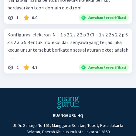
Ramalkan nama bentuk molekul-molekul berikut
berdasarkan teori domain elektron!
1
0.0
Jawaban terverifikasi
Konfigurasi elektron: N = 1 s 2 2 s 2 2 p 3 Cl = 1 s 2 2 s 2 2 p 6
3 s 2 3 p 5 Bentuk molekul dari senyawa yang terjadi jika
kedua unsur tersebut berikatan sesuai aturan oktet adalah
… .
2
4.7
Jawaban terverifikasi
RUANGGURU HQ
Jl. Dr. Saharjo No.161, Manggarai Selatan, Tebet, Kota Jakarta
Selatan, Daerah Khusus Ibukota Jakarta 12860