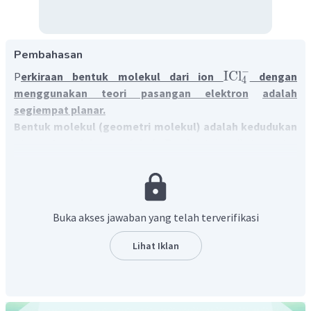
Pembahasan
−
ICl
P
erkiraan bentuk molekul dari ion
dengan
4
menggunakan teori pasangan elektron
adalah
segiempat planar.
Bentuk molekul (geometri molekul) adalah kedudukan
atom-atom dalam molekul
. Pembentukan ikatan antar
atom untuk membentuk molekul melibatkan elektron-
elektron di kulit terluar.
Bentuk molekul dapat
diramalkan dengan lambang atau struktur Lewisnya
.
Menurut struktur Lewis, terdapat dua jenis pasangan
Buka akses jawaban yang telah terverifikasi
elektron dalam molekul, yaitu pasangan elektron yang
digunakan tintuk berikatan (PEl) dan pasangan elektron
Lihat Iklan
bebas (PEB). Untuk penyederhanaan, rumus molekul yang
memiliki pasangan elektron bebas ditulis dengan
rumus
AXE
, dengan
A
adalah
atom pusat
,
X
adalah jumlah
elektron yang terikat pada atom pusat
, dan
E
adalah