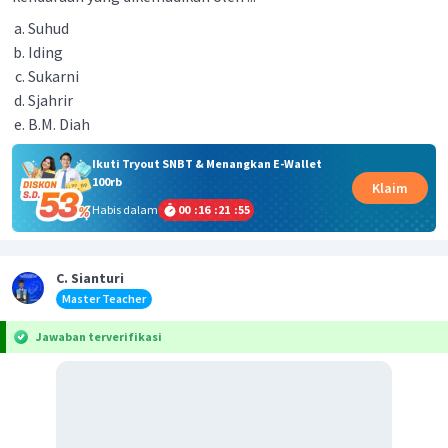
Suhud
Iding
Sukarni
Sjahrir
B.M. Diah
Ikuti Tryout SNBT & Menangkan E-Wallet
100rb
Klaim
Habis dalam
00
:
16
:
21
:
55
C. Sianturi
Master Teacher
Jawaban terverifikasi