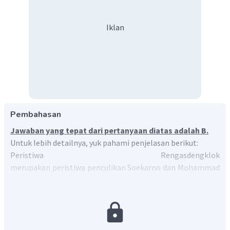
Iklan
Pembahasan
Jawaban yang tepat dari pertanyaan diatas adalah B.
Untuk lebih detailnya, yuk pahami penjelasan berikut:
Peristiwa Rengasdengklok
merupakan peristiwa penculikan Soekarno dan Mohammad
Hatta pada 16 Agustus 1945. Peristiwa ini terjadi karena
usulan golongan pemuda untuk mempercepat proklamasi
kemerdekaan Indonesia ditolak Soekarno dan Hatta.
Penculikkan ini dilakukan untuk menjauhkan Soekarno dan
Hatta dari pengaruh Jepang. Pada Dini hari tanggal 16