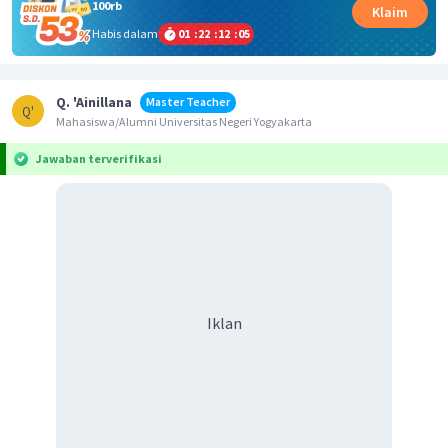
100rb
Klaim
Habis dalam
01
:
22
:
12
:
05
Q. 'Ainillana
Master Teacher
Q'
Mahasiswa/Alumni Universitas Negeri Yogyakarta
Jawaban terverifikasi
Iklan