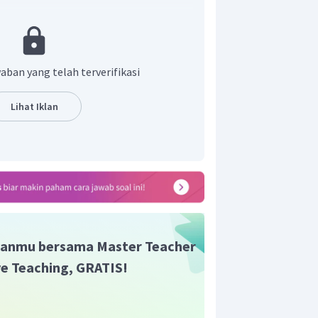
u materi menjadi lebih tinggi atau
rna yang terbentuk sebelum reaksi
aban yang telah terverifikasi
rbeda
ah reaksi terdapat gas yang keluar
Lihat Iklan
kan bau
elah reaksi terdapat endapan yang
tan
ia juga terdapat
Hukum Kekekalan
ah reaksi adalah sama
"
lah B.
anmu bersama Master Teacher
ive Teaching, GRATIS!