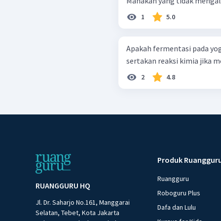
Manakah yang tidak mengala
1
5.0
Apakah fermentasi pada yog
sertakan reaksi kimia jika
2
4.8
Produk Ruanggur
Ruangguru
RUANGGURU HQ
Roboguru Plus
Jl. Dr. Saharjo No.161, Manggarai
Dafa dan Lulu
Selatan, Tebet, Kota Jakarta