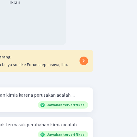
Iklan
arang!
 tanya soal ke Forum sepuasnya, lho.
 kimia karena perusakan adalah ....
Jawaban terverifikasi
ak termasuk perubahan kimia adalah...
Jawaban terverifikasi