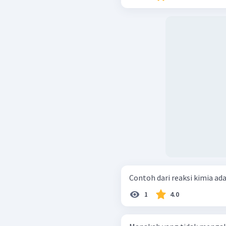
Contoh dari reaksi kimia adala
1
4.0