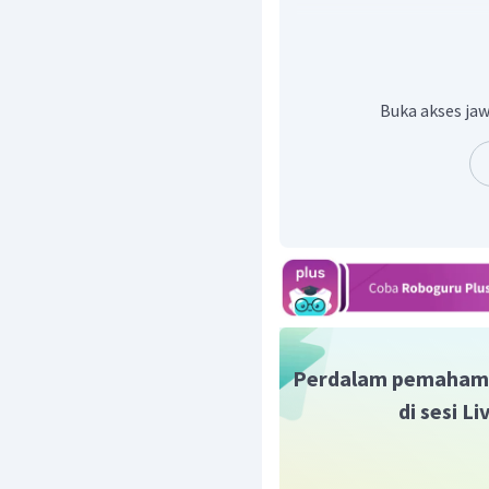
Perubahan suhu = suh
rendah
Perubahan warna= wa
Buka akses jaw
dan sesudah reaksi be
Perubahan gas = setel
yang dapat menghasil
Adanya endapan= set
terbentuk didasar laru
Selain itu, dalam kim
Massa
yang berbunyi:
"Massa sebelum dan setel
Jadi, jawaban benar ada
Perdalam pemaham
di sesi L