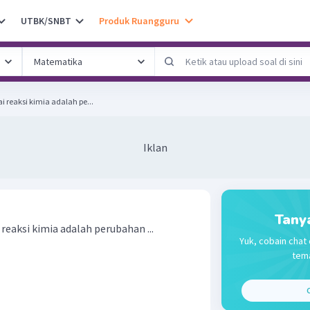
UTBK/SNBT
Produk Ruangguru
i reaksi kimia adalah pe...
Iklan
Tany
reaksi kimia adalah perubahan ...
Yuk, cobain chat 
tema
C