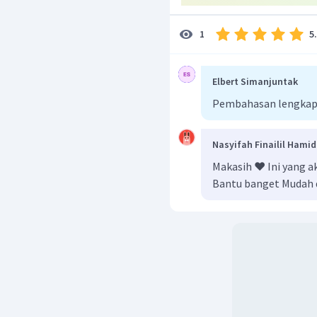
5
1
Elbert Simanjuntak
Pembahasan lengkap
Nasyifah Finailil Hami
Makasih ❤️ Ini yang 
Bantu banget Mudah 