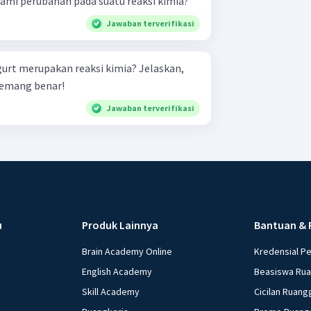
mi perubahan pada suatu reaksi kimia?
Jawaban terverifikasi
urt merupakan reaksi kimia? Jelaskan,
 memang benar!
Jawaban terverifikasi
u
Produk Lainnya
Bantuan & 
Brain Academy Online
Kredensial P
English Academy
Beasiswa Ru
Skill Academy
Cicilan Ruang