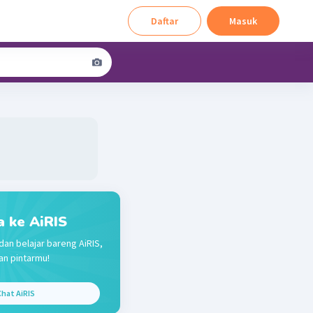
Daftar
Masuk
a ke AiRIS
dan belajar bareng AiRIS,
n pintarmu!
hat AiRIS