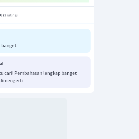
.0
(
3 rating
)
 banget
dah
aku cari! Pembahasan lengkap banget
dimengerti