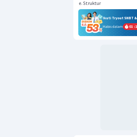
Struktur
Ikuti Tryout SNBT 
Habis dalam
01
:
1