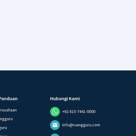
Panduan
Hubungi Kami
erusahaan
+62 815-7441-0000
angguru
info@ruangguru.com
guru