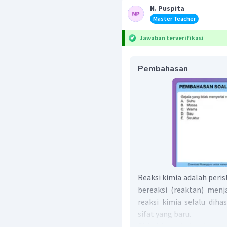
N. Puspita
Master Teacher
Jawaban terverifikasi
Pembahasan
Reaksi kimia adalah peri
bereaksi (reaktan) menja
reaksi kimia selalu diha
sifat yang baru.
Ciri-ciri perubahan kimia :