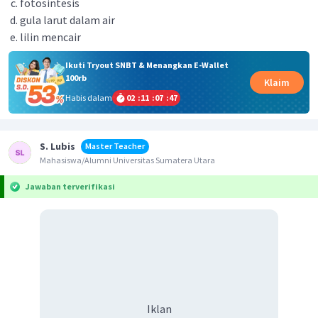
fotosintesis
gula larut dalam air
lilin mencair
Ikuti Tryout SNBT & Menangkan E-Wallet
100rb
Klaim
Habis dalam
02
:
11
:
07
:
47
S. Lubis
Master Teacher
Mahasiswa/Alumni Universitas Sumatera Utara
Jawaban terverifikasi
Iklan