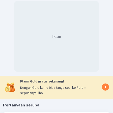
Iklan
Klaim Gold gratis sekarang!
Dengan Gold kamu bisa tanya soal ke Forum
sepuasnya, lho.
Pertanyaan serupa