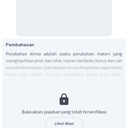
Pembahasan
Perubahan kimia adalah suatu perubahan materi yang
menghasilkan jenis dan sifat materi berbeda (baru) dari zat
semula dinamakan (perubahan kimia dinamakan juga reaksi
kimia atau reaksi). Contoh perubahan kimia atau reaksi
kimia adalah fotosintesis, reaksi fotosintesis
menghasilkan glukosa dan gas oksigen.
Reaksi kimia fotosintesis:
Oleh karena itu, contoh dari reaksi kimia adalah
Buka akses jawaban yang telah terverifikasi
fotosintesis.
Jadi, jawaban yang benar adalah C.
Lihat Iklan