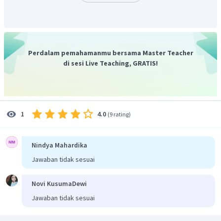
Perdalam pemahamanmu bersama Master Teacher
di sesi Live Teaching, GRATIS!
4.0
1
(
9 rating
)
Nindya Mahardika
Jawaban tidak sesuai
Novi KusumaDewi
Jawaban tidak sesuai