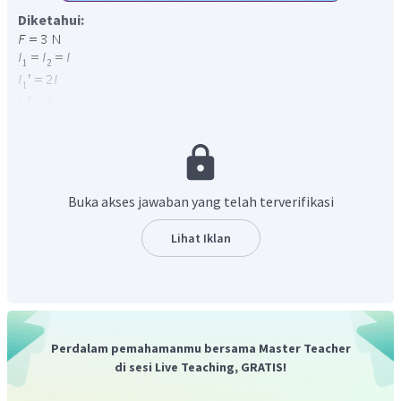
Diketahui:
Gaya Lorentz pada Dua Kawat Lurus Sejajar
Gaya lorentz adalah gaya magnetik yang dialami kawat
berarus listrik yang diletakkan memotong garis medan
Buka akses jawaban yang telah terverifikasi
magnet. Pada dua kawat lurus sejajar, gaya Lorentz dapat
Lihat Iklan
dihitung dengan rumus:
Jawab:
Perdalam pemahamanmu bersama Master Teacher
di sesi Live Teaching, GRATIS!