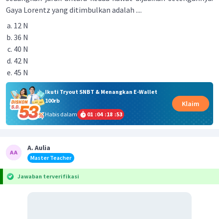
Gaya Lorentz yang ditimbulkan adalah ....
12 N
36 N
40 N
42 N
45 N
Ikuti Tryout SNBT & Menangkan E-Wallet
100rb
Klaim
Habis dalam
01
:
04
:
18
:
53
A. Aulia
Master Teacher
Jawaban terverifikasi