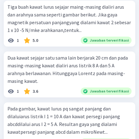
Tiga buah kawat lurus sejajar maing-masing dialiri arus
dan arahnya sama seperti gambar berikut. Jika gaya
magnetik persatuan panjangyang dialami kawat 2 sebesar
1 x 10 -5 N/mke arahkanan,tentuk...
1
5.0
Jawaban terverifikasi
Dua kawat sejajar satu sama lain berjarak 20 cm dan pada
masing-masing kawat dialiri arus listrik 8 A dan 5 A
arahnya berlawanan. Hitunggaya Lorentz pada masing-
masing kawat.
1
3.6
Jawaban terverifikasi
Pada gambar, kawat lurus pq sangat panjang dan
dilaluiarus listrik I 1 = 10 A dan kawat persegi panjang
abcddilalui arus I 2 = 5 A. Resultan gaya yang dialami
kawatpersegi panjang abcd dalam mikroNewt...