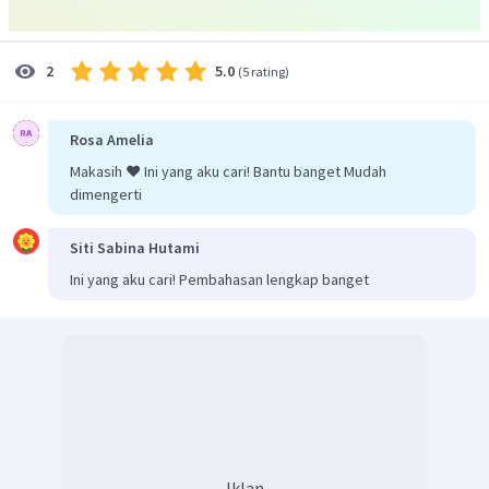
5.0
2
(
5 rating
)
Gaya Lorentz yang ditimbulkan adalah
Rosa Amelia
Jadi, jawaban yang tepat adalah B
Makasih ❤️ Ini yang aku cari! Bantu banget Mudah
dimengerti
Siti Sabina Hutami
Ini yang aku cari! Pembahasan lengkap banget
Iklan