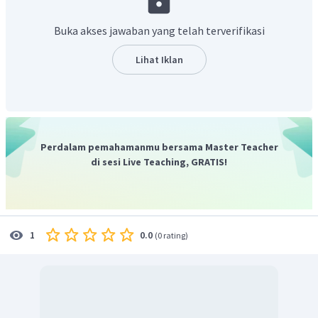
Penyelesaian:
Usaha dapat dihitung dengan perkalian dot vektor.
Buka akses jawaban yang telah terverifikasi
=
⋅
W
F
S
=
(
+
)
⋅
(
+
)
ai
bj
c
i
d
j
Lihat Iklan
=
+
a
c
b
d
Oleh karena itu, jawaban yang benar adalah B.
Perdalam pemahamanmu bersama Master Teacher
di sesi Live Teaching, GRATIS!
0.0
1
(
0 rating
)