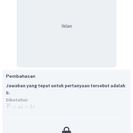
Iklan
Pembahasan
Jawaban yang tepat untuk pertanyaan tersebut adalah
B.
Diketahui:
=
+
F
ai
bj
=
+
S
c
i
d
j
Ditanya:
W
= ....?