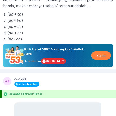
benda, maka besarnya usaha
W
tersebut adalah ....
(
ab
+
cd
)
(
ac
+
bd
)
(
ad
+
bc
)
(
ad
+
b
c
)
(
bc
-
ad
)
Ikuti Tryout SNBT & Menangkan E-Wallet
100rb
Klaim
Habis dalam
02
:
10
:
44
:
31
A. Aulia
Master Teacher
Jawaban terverifikasi