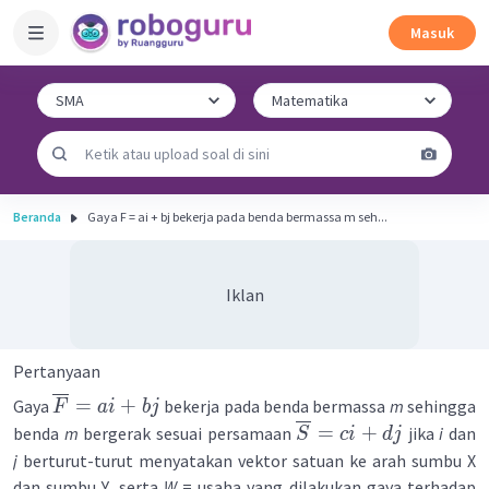
Masuk
Beranda
Gaya F = ai + bj bekerja pada benda bermassa m seh...
Iklan
Pertanyaan
=
+
Gaya
bekerja pada benda bermassa
m
sehingga
F
ai
bj
=
+
benda
m
bergerak sesuai persamaan
jika
i
dan
S
c
i
d
j
j
berturut-turut menyatakan vektor satuan ke arah sumbu X
dan sumbu Y, serta
W
= usaha yang dilakukan gaya terhadap