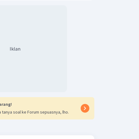
Mr
70
5
mol
Iklan
ebanyak 1 mol.
Mr
120
gram
adalah
120 gram.
arang!
 tanya soal ke Forum sepuasnya, lho.