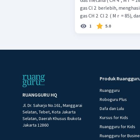
Gas metana ( CH 4 ​ , M r ​ =
gas Cl 2 ​ berlebih, menghasilk
gas CH 2 ​ Cl 2 ​ ( M r ​ = 85), d
1
5.0
Produk Ruanggur
Ruangguru
RUANGGURU HQ
Roboguru Plus
Jl. Dr. Saharjo No.161, Manggarai
Dafa dan Lulu
Selatan, Tebet, Kota Jakarta
Kursus for Kids
Selatan, Daerah Khusus Ibukota
Jakarta 12860
Ruangguru for Kids
Ruangguru for Busin