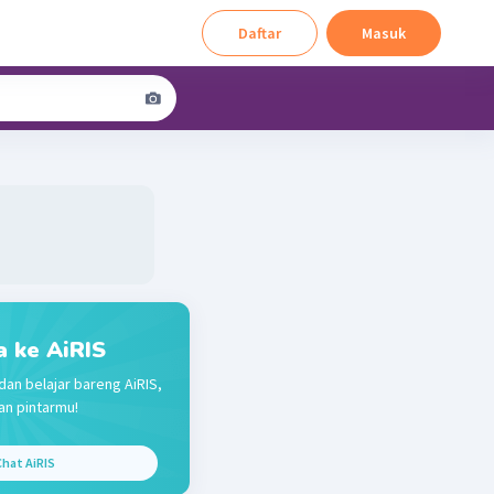
Daftar
Masuk
a ke AiRIS
dan belajar bareng AiRIS,
n pintarmu!
hat AiRIS