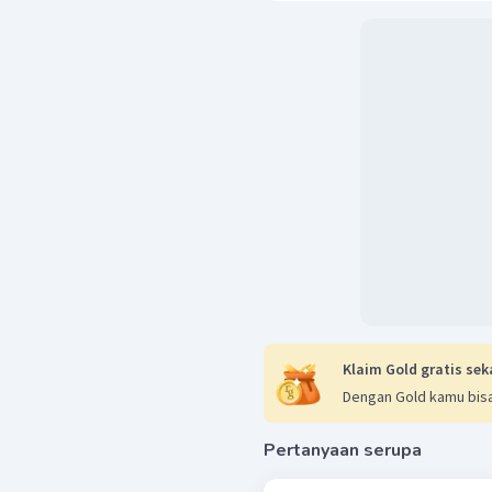
mol
CH
Cl
=
2
2
1
mol
CH
Cl
=
2
2
8
mol
CH
Cl
=
2
2
2
CHCl
didapatkan mol
s
3
massa
CHCl
=
n
×
3
massa
CHCl
=
1
×
3
massa
CHCl
=
120
3
CHCl
maka massa gas
3
Klaim Gold gratis sek
Dengan Gold kamu bisa
Pertanyaan serupa