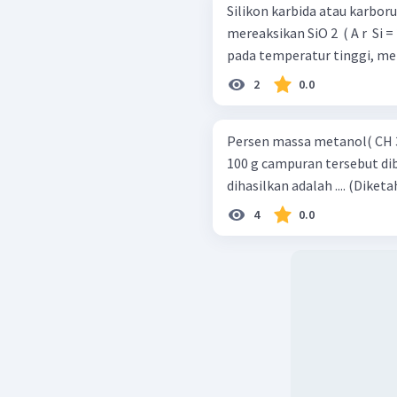
Silikon karbida atau karbo
mereaksikan SiO 2 ​ ( A r ​ Si 
2
0.0
Persen massa metanol( CH 3
100 g campuran tersebut di
dihasilkan adalah .... (Diketahu
4
0.0