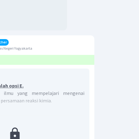
cher
s Negeri Yogyakarta
ah opsi E.
n ilmu yang mempelajari mengenai
 persamaan reaksi kimia.
dengan gas klorin berlebih.