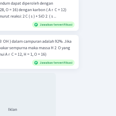
rundum dapat diperoleh dengan
= 28, O = 16) dengan karbon ( A r ​ C = 12)
pada temperatur tinggi, menurut reaksi: 2 C ( s ) + SiO 2 ​ ( s ...
Jawaban terverifikasi
 ​ OH ) dalam campuran adalah 92%. Jika
bakar sempurna maka massa H 2 ​ O yang
i A r ​ C = 12, H = 1, O = 16)
Jawaban terverifikasi
Iklan