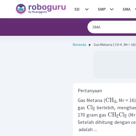
SD
SMP
SMA
Beranda
Gas Metana ( CH 4 ​ ,Mr = 1
Pertanyaan
CH
Gas Metana (
, Mr = 16
4
Cl
gas
berlebih, menghas
2
CH
Cl
170 gram gas
(Mr
2
2
Setelah dihitung dengan c
adalah ....