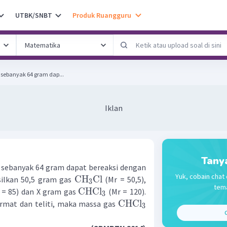
UTBK/SNBT
Produk Ruangguru
6) sebanyak 64 gram dap...
Iklan
Tany
) sebanyak 64 gram dapat bereaksi dengan
Yuk, cobain chat 
CH
Cl
ilkan 50,5 gram gas
(Mr = 50,5),
3
tema
CHCl
 = 85) dan X gram gas
(Mr = 120).
3
CHCl
ermat dan teliti, maka massa gas
3
C