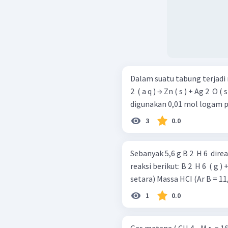
Dalam suatu tabung terjadi reaksi sebaga
2 ​ ( a q ) → Zn ( s ) + Ag 2 ​ O ( s ) + H 2 ​ O ( 
digunakan 0,01 mol logam pe
3
0.0
Sebanyak 5,6 g B 2 ​ H 6 ​ dir
reaksi berikut: B 2 ​ H 6 ​ ( g ) + Cl 2 ​ ( g ) → BCI 3 ​ ( g ) + HCI ( g ) (belum
setara) Massa HCI (Ar B = 11
1
0.0