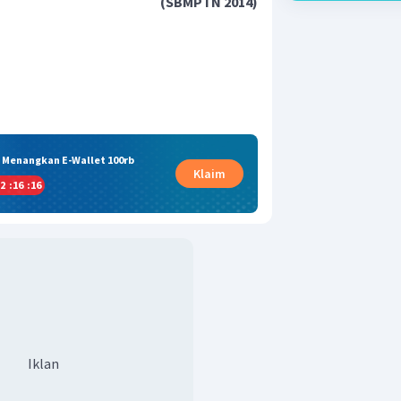
(SBMPTN 2014)
& Menangkan E-Wallet 100rb
Klaim
2
:
16
:
15
Iklan