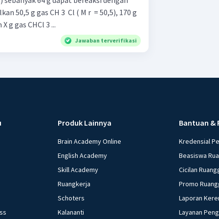
 16) sebanyak 64 g dapat bereaksi dengan
an 50,5 g gas CH 3 ​ Cl ( M r ​ = 50,5), 170 g
an X g gas CHCl 3 ...
Jawaban terverifikasi
u
Produk Lainnya
Bantuan & 
Brain Academy Online
Kredensial P
English Academy
Beasiswa Ru
Skill Academy
Cicilan Ruang
Ruangkerja
Promo Ruang
Schoters
Laporan Kere
ess
Kalananti
Layanan Pen