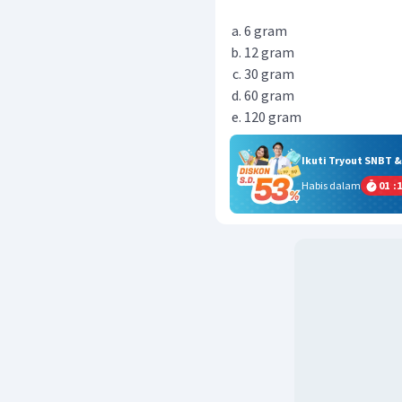
6 gram
12 gram
30 gram
60 gram
120 gram
Ikuti Tryout SNBT 
Habis dalam
01
:
1