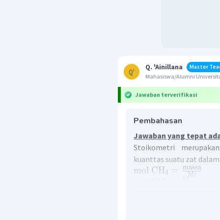
Q. 'Ainillana
Master Tea
Q'
Mahasiswa/Alumni Universita
Jawaban terverifikasi
Pembahasan
Jawaban yang tepat adal
Stoikometri merupaka
kuanttas suatu zat dalam
massa
mol
CH
=
4
Mr
64
mol
CH
=
4
16
mol
CH
=
4
mol
4
4 mol metana direaksikan 