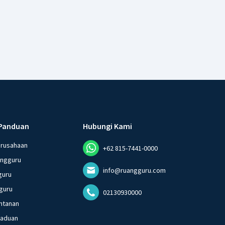
Panduan
Hubungi Kami
erusahaan
+62 815-7441-0000
angguru
info@ruangguru.com
guru
guru
02130930000
ntanan
gaduan