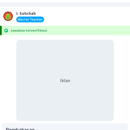
I. Solichah
Master Teacher
Jawaban terverifikasi
Iklan
Pembahasan