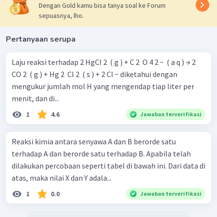
Dengan Gold kamu bisa tanya soal ke Forum
k
=
40.000
sepuasnya, lho.
Jadi, orde reaksi totalnya adalah 3 dan konstanta laju
Pertanyaan serupa
reaksinya adalah 40.000.
Laju reaksi terhadap 2 HgCI 2 ​ ( g ) + C 2 ​ O 4 2 − ​ ( a q ) → 2
CO 2 ​ ( g ) + Hg 2 ​ Cl 2 ​ ( s ) + 2 Cl − diketahui dengan
mengukur jumlah mol H yang mengendap tiap liter per
menit, dan di...
1
4.6
Jawaban terverifikasi
Reaksi kimia antara senyawa A dan B berorde satu
terhadap A dan berorde satu terhadap B. Apabila telah
dilakukan percobaan seperti tabel di bawah ini. Dari data di
atas, maka nilai X dan Y adala...
1
0.0
Jawaban terverifikasi