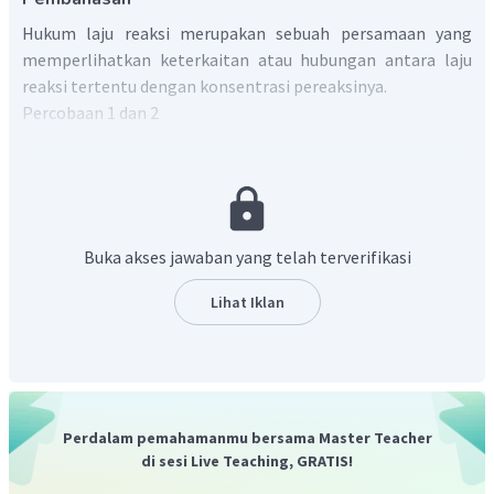
Hukum laju reaksi merupakan sebuah persamaan yang
memperlihatkan keterkaitan atau hubungan antara laju
reaksi tertentu dengan konsentrasi pereaksinya.
Percobaan 1 dan 2
[
A
]
[
B
]
v
k
(
)
(
)
1
1
1
=
v
k
[
A
]
[
B
]
2
2
2
y
x
4
[
0
,
1
]
[
0
,
01
]
(
)
(
)
=
16
[
0
,
2
]
[
0
,
01
]
Buka akses jawaban yang telah terverifikasi
x
1
1
(
)
=
4
2
Lihat Iklan
x
=
2
Percobaan 1 dan 3
[
A
]
[
B
]
v
k
(
)
(
)
1
1
1
=
Perdalam pemahamanmu bersama Master Teacher
v
k
[
A
]
[
B
]
3
di sesi Live Teaching, GRATIS!
3
3
y
x
4
[
0
,
1
]
[
0
,
01
]
(
)
(
)
=