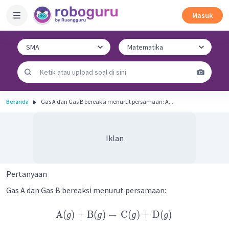
Masuk
Beranda
Gas A dan Gas B bereaksi menurut persamaan: A...
Iklan
Pertanyaan
Gas A dan Gas B bereaksi menurut persamaan:
A
(
)
+
B
(
)
→
C
(
)
+
D
(
)
g
g
g
g