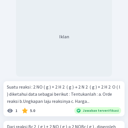
Iklan
Suatu reaksi : 2 NO ( g ) + 2 H 2 ​ ( g ) → 2 N 2 ​ ( g ) + 2 H 2 ​ O ( l
) diketahui data sebagai berikut : Tentukanlah : a. Orde
reaksi b.Ungkapan laju reaksinya c. Harga...
1
5.0
Jawaban terverifikasi
Dari reaksi Br 2 ​ ( g ) + 2 NO ( g ) → 2 NOBr ( g ) , diperoleh