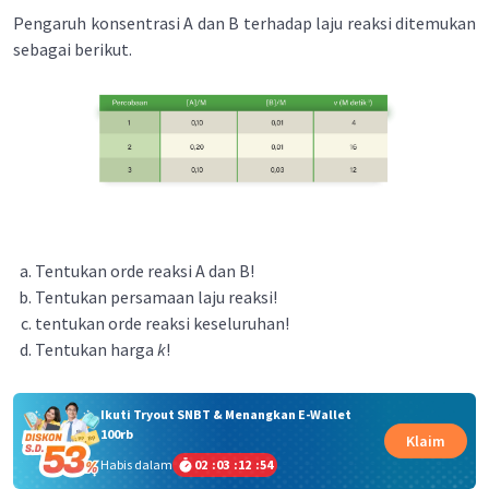
Pengaruh konsentrasi A dan B terhadap laju reaksi ditemukan
sebagai berikut.
Tentukan orde reaksi A dan B!
Tentukan persamaan laju reaksi!
tentukan orde reaksi keseluruhan!
Tentukan harga
k
!
Ikuti Tryout SNBT & Menangkan E-Wallet
100rb
Klaim
Habis dalam
02
:
03
:
12
:
54