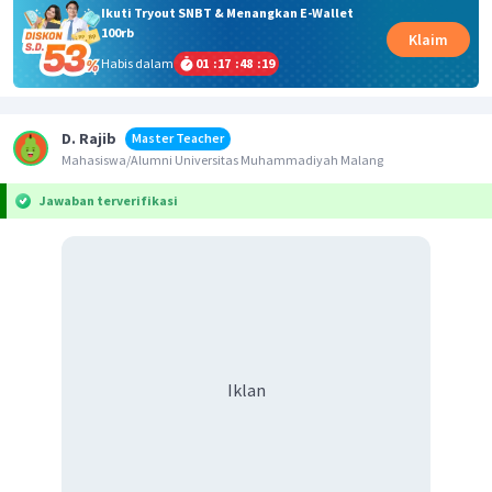
Ikuti Tryout SNBT & Menangkan E-Wallet
100rb
Klaim
Habis dalam
01
:
17
:
48
:
19
D. Rajib
Master Teacher
Mahasiswa/Alumni Universitas Muhammadiyah Malang
Jawaban terverifikasi
Iklan