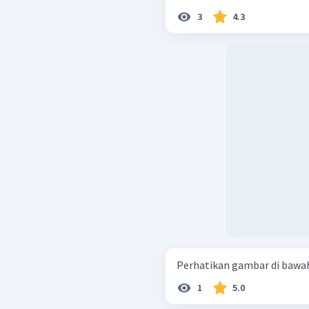
3
4.3
Perhatikan gambar di bawah 
1
5.0