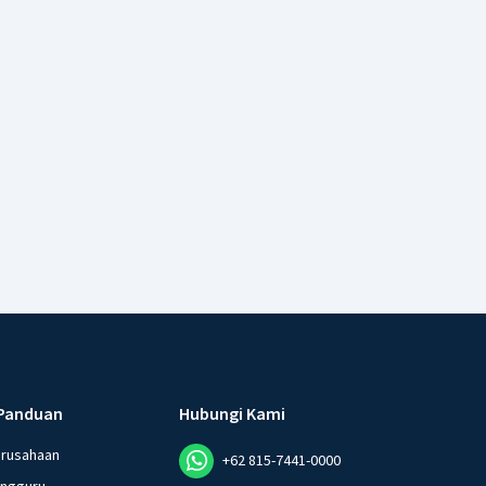
Panduan
Hubungi Kami
erusahaan
+62 815-7441-0000
angguru