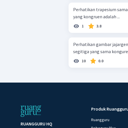
Perhatikan trapesium sama kaki ABCD 
yang kongruen adalah ...
1
3.8
Perhatikan gambar jajargenjang di sa
segitiga yang sama konguren
10
0.0
Produk Ruanggur
Ruangguru
RUANGGURU HQ
Roboguru Plus