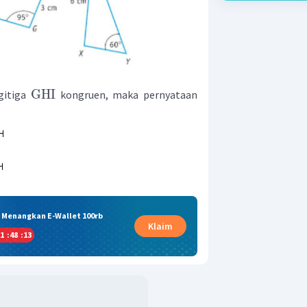
GHI
gitiga
kongruen, maka pernyataan
.
& Menangkan E-Wallet 100rb
Klaim
1
:
48
:
12