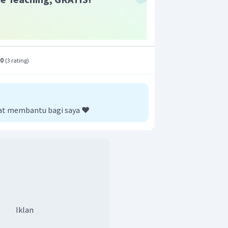
.0
(
3 rating
)
gat membantu bagi saya ❤️
Iklan