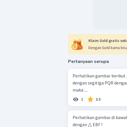
Klaim Gold gratis sek
Dengan Gold kamu bisa
Pertanyaan serupa
Perhatikan gambar berikut Jika diketahui segitiga KLM kongruen
dengan segitiga PQR denga
maka ....
1
3.5
Perhatikan gambar di bawah ini! Tunjukkan bahwa △ ABC
dengan △ EBF !