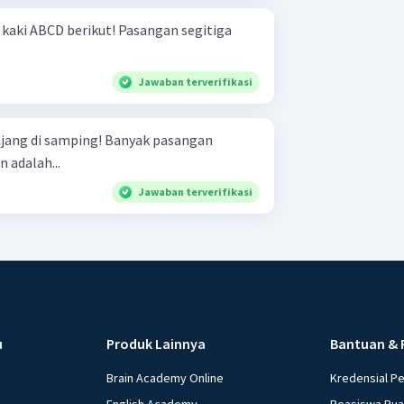
berikut! Pasangan segitiga
Jawaban terverifikasi
mping! Banyak pasangan
 adalah...
Jawaban terverifikasi
u
Produk Lainnya
Bantuan & 
Brain Academy Online
Kredensial P
English Academy
Beasiswa Ru