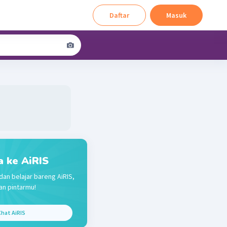
Daftar
Masuk
a ke AiRIS
dan belajar bareng AiRIS,
n pintarmu!
hat AiRIS