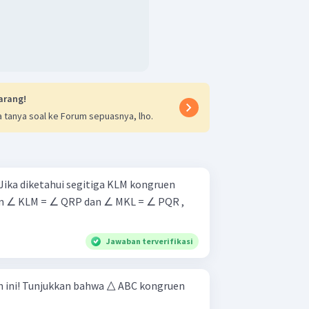
arang!
 tanya soal ke Forum sepuasnya, lho.
n ∠ KLM = ∠ QRP dan ∠ MKL = ∠ PQR ,
Jawaban terverifikasi
 kongruen