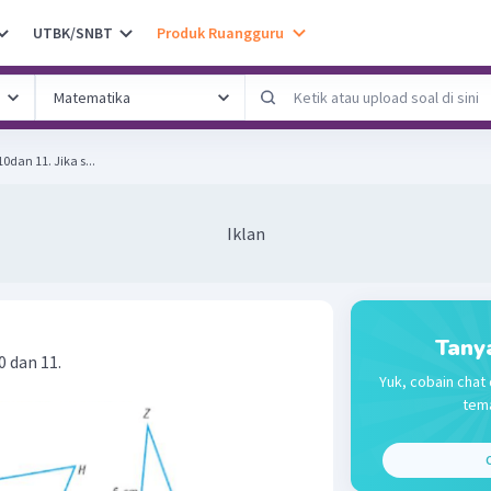
UTBK/SNBT
Produk Ruangguru
Gambar untuk soal nomer 10dan 11. Jika s...
Iklan
Tany
 dan 11.
Yuk, cobain chat 
tema
C