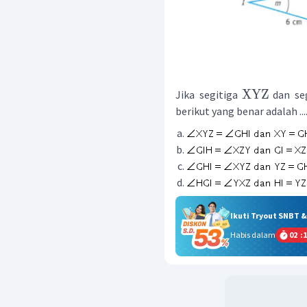
XYZ
Jika segitiga
dan se
berikut yang benar adalah ...
Ikuti Tryout SNBT 
Habis dalam
02
:
1