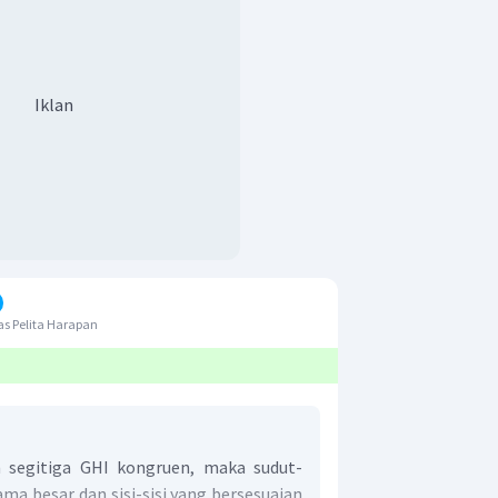
Iklan
s Pelita Harapan
n segitiga GHI kongruen, maka sudut-
ma besar dan sisi-sisi yang bersesuaian