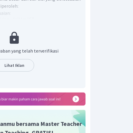
iperoleh:
uaian:
an sama panjang:
aban yang telah terverifikasi
ernyataan yang benar adalah
Lihat Iklan
t adalah B.
anmu bersama Master Teacher
ive Teaching, GRATIS!