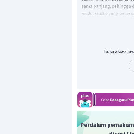
sama panjang, sehingga d
-sudut-sudut yang berses
-sisi-sisi yang bersesuai
Buka akses jaw
Dengan demikian p
Jadi, jawaban yang tepa
Perdalam pemaham
di sesi L