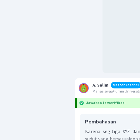
A. Salim
Master Teacher
Mahasiswa/Alumni Universita
Jawaban terverifikasi
Pembahasan
Karena segitiga XYZ da
sudut yang bersesuaian sa