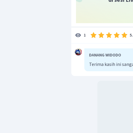
5
1
DANANG WIDODO
Terima kasih ini san