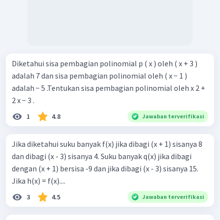
Diketahui sisa pembagian polinomial p ( x ) oleh ( x + 3 )
adalah 7 dan sisa pembagian polinomial oleh ( x − 1 )
adalah − 5 .Tentukan sisa pembagian polinomial oleh x 2 +
2 x − 3 .
1
4.8
Jawaban terverifikasi
Jika diketahui suku banyak f(x) jika dibagi (x + 1) sisanya 8
dan dibagi (x - 3) sisanya 4. Suku banyak q(x) jika dibagi
dengan (x + 1) bersisa -9 dan jika dibagi (x - 3) sisanya 15.
Jika h(x) = f(x)....
3
4.5
Jawaban terverifikasi