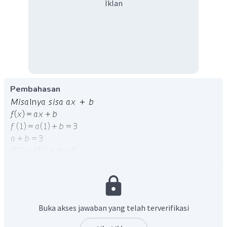
Iklan
Pembahasan
Buka akses jawaban yang telah terverifikasi