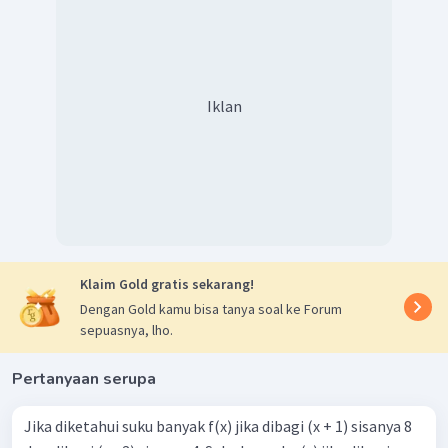
Iklan
Klaim Gold gratis sekarang!
Dengan Gold kamu bisa tanya soal ke Forum
sepuasnya, lho.
Pertanyaan serupa
Jika diketahui suku banyak f(x) jika dibagi (x + 1) sisanya 8