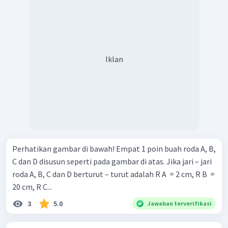
Iklan
Perhatikan gambar di bawah! Empat 1 poin buah roda A, B,
C dan D disusun seperti pada gambar di atas. Jika jari – jari
roda A, B, C dan D berturut – turut adalah R A ​ = 2 cm, R B ​ =
20 cm, R C...
3
5.0
Jawaban terverifikasi