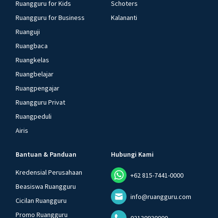
Ruangguru for Kids
Schoters
Ruangguru for Business
Kalananti
Ruanguji
Ruangbaca
Ruangkelas
Ruangbelajar
Ruangpengajar
Ruangguru Privat
Ruangpeduli
Airis
Bantuan & Panduan
Hubungi Kami
Kredensial Perusahaan
+62 815-7441-0000
Beasiswa Ruangguru
info@ruangguru.com
Cicilan Ruangguru
Promo Ruangguru
02130930000