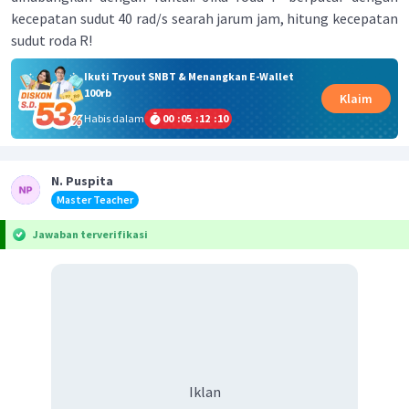
kecepatan sudut 40 rad/s searah jarum jam, hitung kecepatan
sudut roda R!
Ikuti Tryout SNBT & Menangkan E-Wallet
100rb
Klaim
Habis dalam
00
:
05
:
12
:
10
N. Puspita
Master Teacher
Jawaban terverifikasi
Iklan