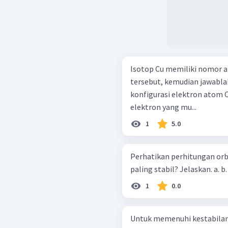
lsotop Cu memiliki nomor a
tersebut, kemudian jawablah per
konfigurasi elektron atom C
elektron yang mu...
1
5.0
Perhatikan perhitungan orbi
1
0.0
Untuk memenuhi kestabilan 