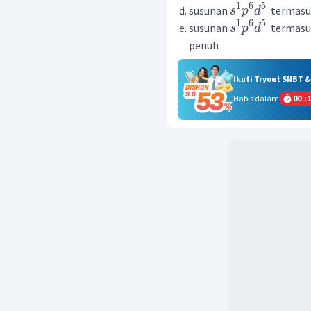
1
6
5
susunan
​​​​​​ te
s
p
d
1
6
5
susunan
​​​​​​ te
s
p
d
penuh
Ikuti Tryout SNBT 
Habis dalam
00
:
1