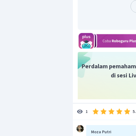
1
6
5
Pada orbital
, or
s
p
d
setengah penuh.
Jadi jawabannya adalah 
Perdalam pemaham
di sesi L
5
1
Moza Putri