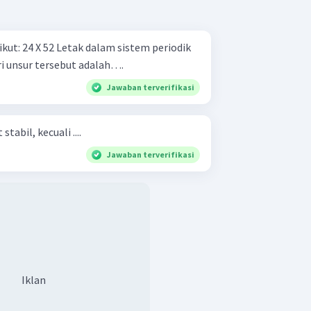
m periodik
ri unsur tersebut adalah….
Jawaban terverifikasi
tabil, kecuali ....
Jawaban terverifikasi
Iklan