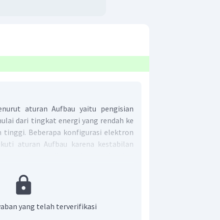
enurut aturan Aufbau yaitu pengisian
ulai dari tingkat energi yang rendah ke
h tinggi. Beberapa konfigurasi elektron
kuti aturan Aufbau karena kestabilan
engaruhi oleh sifat orbitalnya (orbital
lebih stabil).
lit s = 1 orbital, p = 3 orbital, d = 5
l. Setiap orbital masing-masing diisi 2
 elektron penuh untuk s = 2 elektron, p
aban yang telah terverifikasi
on, dan f = 14 elektron.