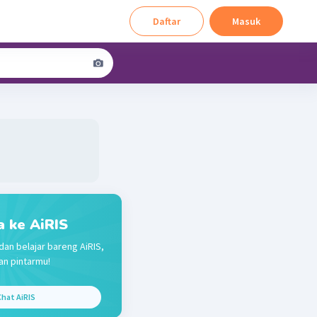
Daftar
Masuk
a ke AiRIS
dan belajar bareng AiRIS,
n pintarmu!
hat AiRIS