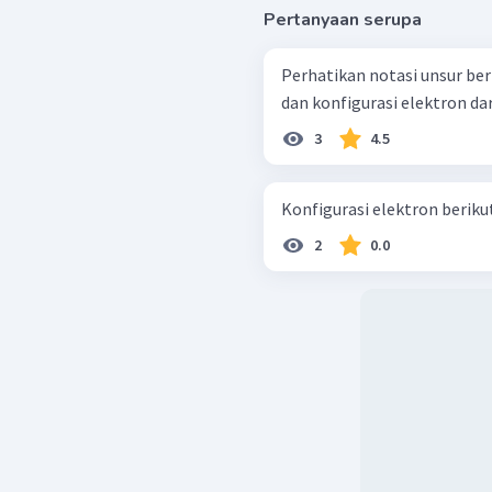
Pertanyaan serupa
Perhatikan notasi unsur berikut: 24 X 52 Letak dalam siste
dan konfigurasi elektron da
3
4.5
Konfigurasi elektron berikut s
2
0.0