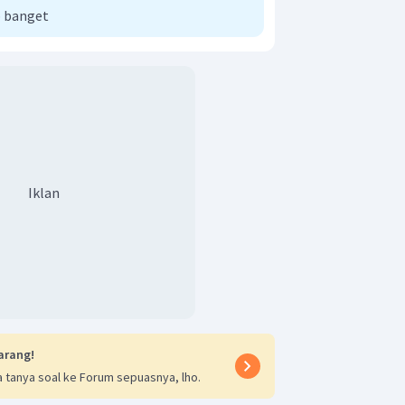
 banget
Iklan
arang!
 tanya soal ke Forum sepuasnya, lho.