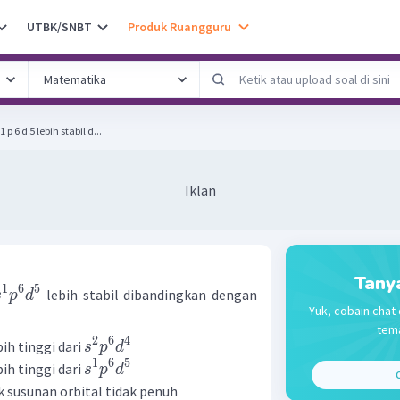
UTBK/SNBT
Produk Ruangguru
 6 d 5 lebih stabil d...
Iklan
Tany
1
6
5
lebih stabil dibandingkan dengan
s
p
d
Yuk, cobain chat 
tema
2
6
4
ih tinggi dari
s
p
d
1
6
5
ih tinggi dari
s
p
d
C
 susunan orbital tidak penuh