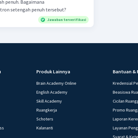
gah penuh. Bagaimana
tron setengah penuh tersebut?
Jawaban terverifikasi
u
Produk Lainnya
Bantuan & 
Brain Academy Online
Kredensial P
English Academy
Beasiswa Ru
Skill Academy
Cicilan Ruang
Ruangkerja
Promo Ruang
Schoters
Laporan Kere
ess
Kalananti
Layanan Pen
Syarat & Ket