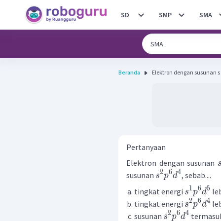
SD
SMP
SMA
Beranda
Elektron dengan susunan s 1 p
Pertanyaan
Elektron dengan susunan
2
6
4
susunan
, sebab....
s
p
d
1
6
5
tingkat energi
leb
s
p
d
2
6
4
tingkat energi
leb
s
p
d
2
6
4
susunan
termasuk
s
p
d