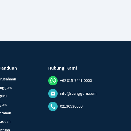
Panduan
Hubungi Kami
erusahaan
+62 815-7441-0000
angguru
info@ruangguru.com
guru
guru
02130930000
ntanan
gaduan
entuan