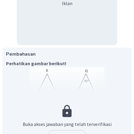
Iklan
Pembahasan
Perhatikan gambar berikut!
Dua bangun datar dikatakan kongruen, jika sisi-sisi yang
bersesuaian sama panjang dan sudut-sudut yang
Buka akses jawaban yang telah terverifikasi
bersesuaian sama besar. maka dari kedua segitiga di atas
dapat kita simpulkan: