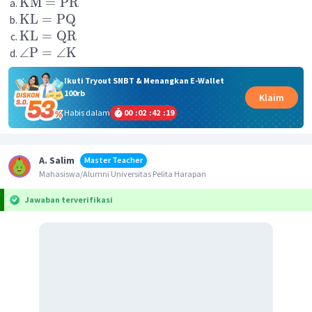
KM
=
PR
KL
=
PQ
KL
=
QR
∠
P
=
∠
K
Ikuti Tryout SNBT & Menangkan E-Wallet
100rb
Klaim
Habis dalam
00
:
02
:
42
:
19
A. Salim
Master Teacher
Mahasiswa/Alumni Universitas Pelita Harapan
Jawaban terverifikasi