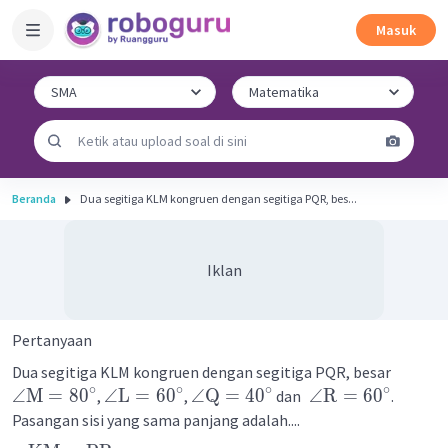
Masuk
Beranda
Dua segitiga KLM kongruen dengan segitiga PQR, bes...
Iklan
Pertanyaan
Dua segitiga KLM kongruen dengan segitiga PQR, besar
∘
∘
∘
∘
∠
M
=
8
0
∠
L
=
6
0
∠
Q
=
4
0
∠
R
=
6
0
,
,
dan
.
Pasangan sisi yang sama panjang adalah....