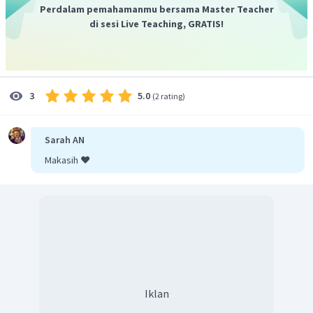
Perdalam pemahamanmu bersama Master Teacher
di sesi Live Teaching, GRATIS!
5.0
3
(
2 rating
)
Sarah AN
Makasih ❤️
Iklan