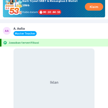
Ikuti Tryout SNBT & Menangkan E-Wallet
100rb
Klaim
Habis dalam
00
:
10
:
44
:
54
A. Aulia
Master Teacher
Jawaban terverifikasi
Iklan