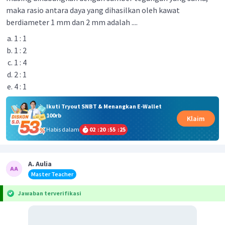
maka rasio antara daya yang dihasilkan oleh kawat
berdiameter 1 mm dan 2 mm adalah ....
1 : 1
1 : 2
1 : 4
2 : 1
4 : 1
Ikuti Tryout SNBT & Menangkan E-Wallet
100rb
Klaim
Habis dalam
02
:
20
:
55
:
25
A. Aulia
Master Teacher
Jawaban terverifikasi