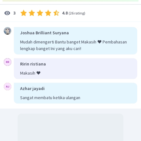
4.8
3
(
26 rating
)
Joshua Brilliant Suryana
Mudah dimengerti Bantu banget Makasih ❤️ Pembahasan
lengkap banget Ini yang aku cari!
Ririn ristiana
Makasih ❤️
Azhar jayadi
Sangat membatu ketika ulangan