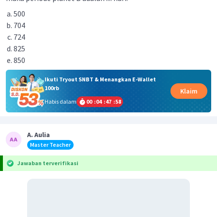
500
704
724
825
850
Ikuti Tryout SNBT & Menangkan E-Wallet
100rb
Klaim
Habis dalam
00
:
04
:
47
:
58
A. Aulia
Master Teacher
Jawaban terverifikasi