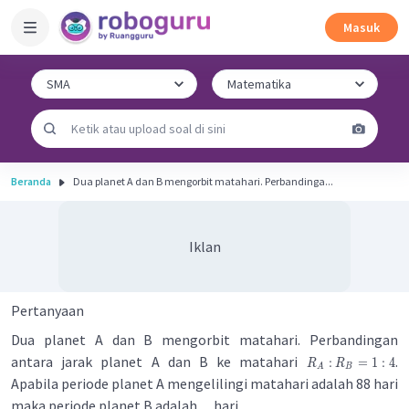
Masuk
Beranda
Dua planet A dan B mengorbit matahari. Perbandinga...
Iklan
Pertanyaan
Dua planet A dan B mengorbit matahari. Perbandingan
antara jarak planet A dan B ke matahari
.
:
=
1
:
4
R
R
A
B
Apabila periode planet A mengelilingi matahari adalah 88 hari
maka periode planet B adalah .... hari.